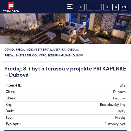
SK
EN
ÚVOD
/
PREDAJ, 3 IZBOVÝ BYT, BRATISLAVSKÝ KRAJ, DUBOVÁ
/
PREDAJ: 3-I BYT S TERASOU V PROJEKTE PRI KAPLNKE – DUBOVÁ
Predaj: 3-i byt s terasou v projekte PRI KAPLNKE
– Dubová
Interné ID:
5A2
Obec:
Dubová
Okres:
Pezinok
Kraj:
Bratislavský kraj
Druh:
Byty
Typ:
Predaj
Typ bytu:
3-izbový byt