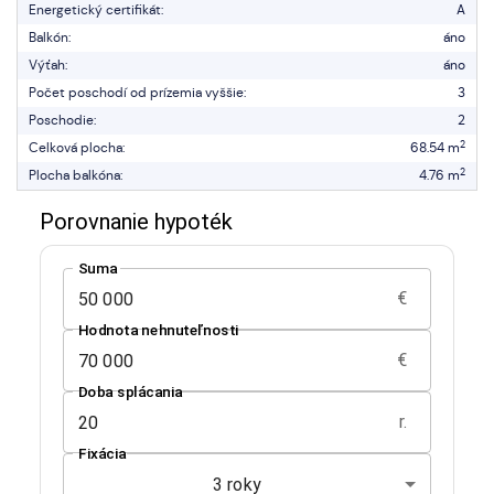
Energetický certifikát:
A
Balkón:
áno
Výťah:
áno
Počet poschodí od prízemia vyššie:
3
Poschodie:
2
2
Celková plocha:
68.54 m
2
Plocha balkóna:
4.76 m