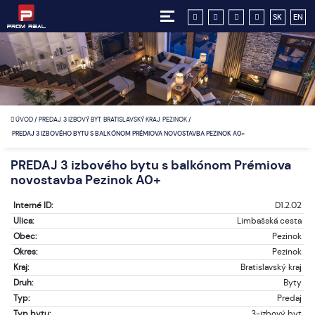
SK
EN
ÚVOD
/
PREDAJ, 3 IZBOVÝ BYT, BRATISLAVSKÝ KRAJ, PEZINOK
/
PREDAJ 3 IZBOVÉHO BYTU S BALKÓNOM PRÉMIOVA NOVOSTAVBA PEZINOK A0+
PREDAJ 3 izbového bytu s balkónom Prémiova
novostavba Pezinok A0+
Interné ID:
D1.2.02
Ulica:
Limbašská cesta
Obec:
Pezinok
Okres:
Pezinok
Kraj:
Bratislavský kraj
Druh:
Byty
Typ:
Predaj
Typ bytu:
3-izbový byt