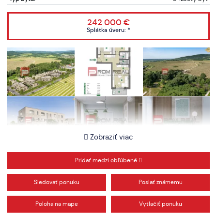
242 000 €
Splátka úveru:
*
Zobraziť viac
Pridať medzi obľúbené
Sledovať ponuku
Poslať známemu
Poloha na mape
Vytlačiť ponuku