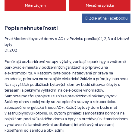
Mám záujem
Mesačná splátka
Zdieľať na Facebooku
Popis nehnuteľnosti
Prvé Moderné bytové domy s A0+ v Pezinku ponúkajú 1, 2, 3 a 4 izbové
byty
D1.2.02
Ponúkajú bezbariérové vstupy, výťahy, vonkajšie parkingy a vnútorné
parkovacie miesta v podzemných garážach s prípravou na
elektromobilitu. V každom byte bude inštalovaná príprava na
chladenie, príprava na vonkajšie elektrické žalúzie a prípojky internetu.
Na najvyšších podlažiach bytových domov budú situované byty s
terasami a peknými výhľadmi na celé okolie vinohradov.
Samozrejmosťou projektu sú nízke prevádzkové náklady bytov.
Solárny ohrev teplej vody so zateplením stavby a rekuperáciou
zabezpečí energetickú triedu A0+. Každý bytový dom bude mať
vlastnú plynovú kotolňu. Ku bytom prináleží samostatná komora na
najnižšom podlaží každého domu a byty sa predávajú v štandardnom
vyhotovení s laminátovými podlahami, interiérovými dverami,
kúpeľňami so sanitou a obkladmi.