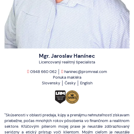
Mgr. Jaroslav Hanínec
Licencovaný realitný špecialista
0948 660 062
haninec@promreal.com
Ponuka makléra
Slovensky
Česky
English
"Skúsenosti v oblasti predaja, kúpy a prenájmu nehnuteľností získavam
priebežne, počas mnohých rokov pôsobenia vo finančnom a realitnom
sektore. Kľúčovým pilierom mojej praxe je neustále zdôrazňovaný
seriózny a etický prístup voči klientom. Mojím cieľom je neustále