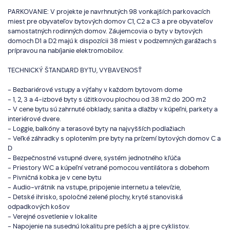
PARKOVANIE: V projekte je navrhnutých 98 vonkajších parkovacích
miest pre obyvateľov bytových domov C1, C2 a C3 a pre obyvateľov
samostatných rodinných domov. Záujemcovia o byty v bytových
domoch D1 a D2 majú k dispozícii 38 miest v podzemných garážach s
prípravou na nabíjanie elektromobilov.
TECHNICKÝ ŠTANDARD BYTU, VYBAVENOSŤ
- Bezbariérové vstupy a výťahy v každom bytovom dome
- 1, 2, 3 a 4-izbové byty s úžitkovou plochou od 38 m2 do 200 m2
- V cene bytu sú zahrnuté obklady, sanita a dlažby v kúpeľni, parkety a
interiérové dvere.
- Loggie, balkóny a terasové byty na najvyšších podlažiach
- Veľké záhradky s oplotením pre byty na prízemí bytových domov C a
D
- Bezpečnostné vstupné dvere, systém jednotného kľúča
- Priestory WC a kúpeľní vetrané pomocou ventilátora s dobehom
- Pivničná kobka je v cene bytu
- Audio-vrátnik na vstupe, pripojenie internetu a televízie,
- Detské ihrisko, spoločné zelené plochy, kryté stanoviská
odpadkových košov
- Verejné osvetlenie v lokalite
- Napojenie na susednú lokalitu pre peších a aj pre cyklistov.