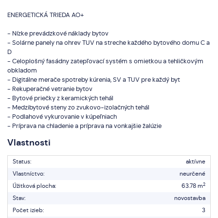
ENERGETICKÁ TRIEDA AO+
- Nízke prevádzkové náklady bytov
- Solárne panely na ohrev TUV na streche každého bytového domu C a
D
- Celoplošný fasádny zatepľovací systém s omietkou a tehličkovým
obkladom
- Digitálne merače spotreby kúrenia, SV a TUV pre každý byt
- Rekuperačné vetranie bytov
- Bytové priečky z keramických tehál
- Medzibytové steny zo zvukovo-izolačných tehál
- Podlahové vykurovanie v kúpeľniach
- Príprava na chladenie a príprava na vonkajšie žalúzie
Vlastnosti
Status:
aktívne
Vlastníctvo:
neurčené
2
Úžitková plocha:
63.78 m
Stav:
novostavba
Počet izieb:
3