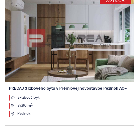
215 000 €
PREDAJ 2 izbového bytu v Prémiovej novostavbe Pezinok A0+
3-izbový byt
2
70.23 m
Pezinok