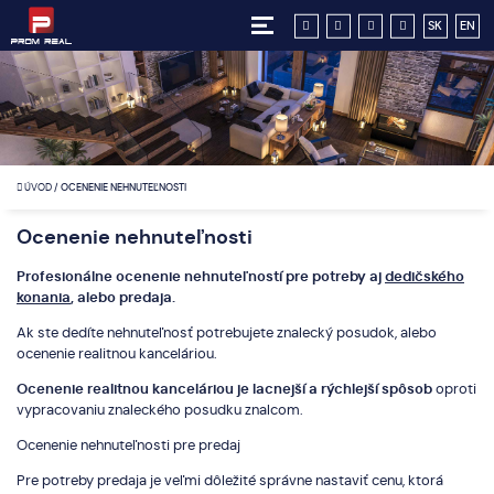
SK
EN
ÚVOD
/
OCENENIE NEHNUTEĽNOSTI
Ocenenie nehnuteľnosti
Profesionálne ocenenie nehnuteľností pre potreby aj
dedičského
konania
, alebo predaja.
Ak ste dedíte nehnuteľnosť potrebujete znalecký posudok, alebo
ocenenie realitnou kanceláriou.
Ocenenie realitnou kanceláriou je lacnejší a rýchlejší spôsob
oproti
vypracovaniu znaleckého posudku znalcom.
Ocenenie nehnuteľnosti pre predaj
Pre potreby predaja je veľmi dôležité správne nastaviť cenu, ktorá