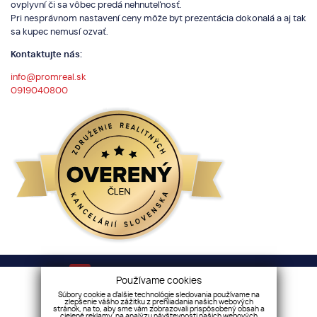
ovplyvní či sa vôbec predá nehnuteľnosť.
Pri nesprávnom nastavení ceny môže byt prezentácia dokonalá a aj tak
sa kupec nemusí ozvať.
Kontaktujte nás:
info@promreal.sk
0919040800
Váš sprievodca nehnuteľnosťami!
Používame cookies
Súbory cookie a ďalšie technológie sledovania používame na
zlepšenie vášho zážitku z prehliadania našich webových
stránok, na to, aby sme vám zobrazovali prispôsobený obsah a
Cenník služieb
|
Etický kódex
|
Reklamačný poriadok
|
cielené reklamy, na analýzu návštevnosti našich webových