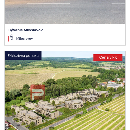
Bývanie Miloslavov
Miloslavov
Exkluzívna ponuka
Cena v RK