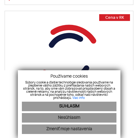
Cena v RK
Používame cookies
Súbory cookie a ďalšie technológie sledovania používame na
zlepšenie vášho zážitku z prehliadania našich webových
stránok, na to, aby sme vám zobrazovali prispôsobený obsah a
cielené reklamy, na analýzu návštevnosti našich webových
stránok a na pochopenie toho, odkiaľ naši návštevníci
prichádzajú.
Viac info
SÚHLASÍM
SEVERKA - Pezinok
Dona Sandtnera, Pezinok
Nesúhlasím
Zmeniť moje nastavenia
1
2
3