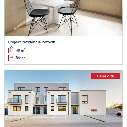
Projekt Rezidencia Potôčik
2
49 m
Báhoň
Cena v RK