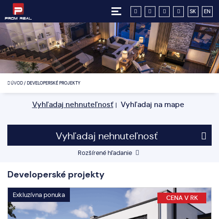
SK
EN
ÚVOD
/
DEVELOPERSKÉ PROJEKTY
Vyhľadaj nehnuteľnosť
Vyhľadaj na mape
|
Vyhľadaj nehnuteľnosť
Rozšírené hľadanie
Developerské projekty
Exkluzívna ponuka
CENA V RK