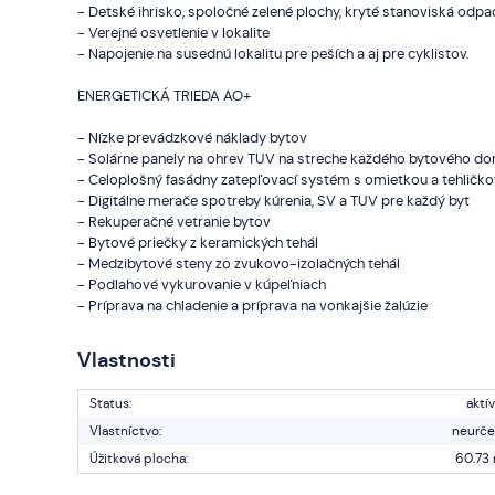
- Detské ihrisko, spoločné zelené plochy, kryté stanoviská od
- Verejné osvetlenie v lokalite
- Napojenie na susednú lokalitu pre peších a aj pre cyklistov.
ENERGETICKÁ TRIEDA AO+
- Nízke prevádzkové náklady bytov
- Solárne panely na ohrev TUV na streche každého bytového do
- Celoplošný fasádny zatepľovací systém s omietkou a tehlič
- Digitálne merače spotreby kúrenia, SV a TUV pre každý byt
- Rekuperačné vetranie bytov
- Bytové priečky z keramických tehál
- Medzibytové steny zo zvukovo-izolačných tehál
- Podlahové vykurovanie v kúpeľniach
- Príprava na chladenie a príprava na vonkajšie žalúzie
Vlastnosti
Status:
aktí
Vlastníctvo:
neurč
Úžitková plocha:
60.73