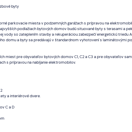
izbové byty
torné parkovacie miesta v podzemných garážach s prípravou na elektromobili
 Na najvyšších podlažiach bytových domov budú situované byty s terasami a 
plej vody so zateplením stavby a rekuperáciou zabezpečí energetickú triedu
ho domu a byty sa predávajú v štandardnom vyhotovení s laminátovými pod
ích miest pre obyvateľov bytových domov C1, C2 a C3 a pre obyvateľov sa
ch s prípravou na nabíjanie elektromobilov.
m2
kety a interiérové dvere.
ov C a D
hom