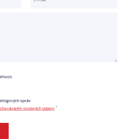
.
ľnosti.
etingových správ
*
uchovávaním osobných údajov