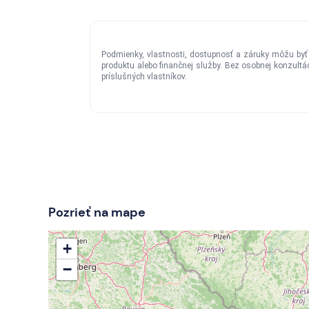
Pozrieť na mape
+
−