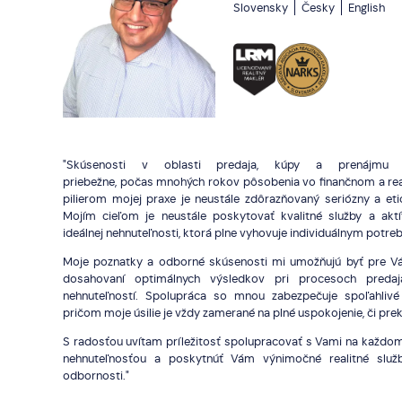
Slovensky
Česky
English
"Skúsenosti v oblasti predaja, kúpy a prenájmu n
priebežne, počas mnohých rokov pôsobenia vo finančnom a re
pilierom mojej praxe je neustále zdôrazňovaný seriózny a eti
Mojím cieľom je neustále poskytovať kvalitné služby a aktí
ideálnej nehnuteľnosti, ktorá plne vyhovuje individuálnym potre
Moje poznatky a odborné skúsenosti mi umožňujú byť pre V
dosahovaní optimálnych výsledkov pri procesoch preda
nehnuteľností. Spolupráca so mnou zabezpečuje spoľahlivé 
pričom moje úsilie je vždy zamerané na plné uspokojenie, či pre
S radosťou uvítam príležitosť spolupracovať s Vami na každo
nehnuteľnosťou a poskytnúť Vám výnimočné realitné služ
odbornosti."