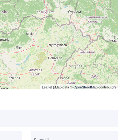
Leaflet
| Map data ©
OpenStreetMap
contributors