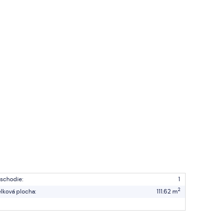
schodie:
1
2
lková plocha:
111.62 m