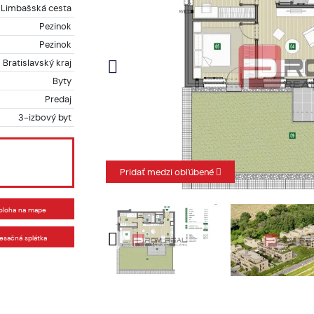
Limbašská cesta
Pezinok
Pezinok
Bratislavský kraj
Byty
Predaj
3-izbový byt
Pridať medzi obľúbené
oloha na mape
esačná splátka