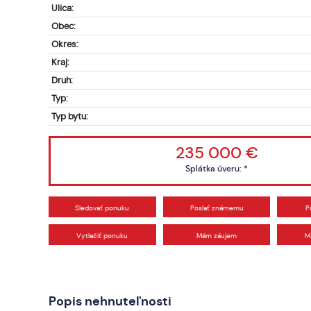
Ulica:
Obec:
Okres:
Kraj:
Druh:
Typ:
Typ bytu:
235 000 €
Splátka úveru:
*
Sledovať ponuku
Poslať známemu
P
Vytlačiť ponuku
Mám záujem
M
Popis nehnuteľnosti