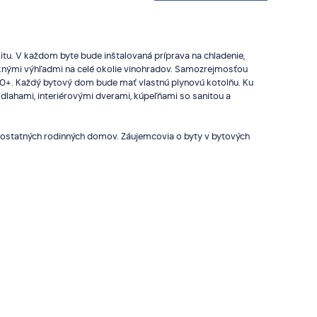
tu. V každom byte bude inštalovaná príprava na chladenie,
peknými výhľadmi na celé okolie vinohradov. Samozrejmosťou
 A0+. Každý bytový dom bude mať vlastnú plynovú kotolňu. Ku
lahami, interiérovými dverami, kúpeľňami so sanitou a
mostatných rodinných domov. Záujemcovia o byty v bytových