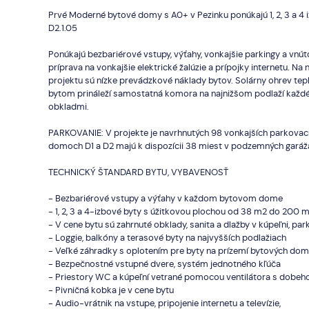
Prvé Moderné bytové domy s A0+ v Pezinku ponúkajú 1, 2, 3 a 4 
D2.1.05
Ponúkajú bezbariérové vstupy, výťahy, vonkajšie parkingy a vnú
príprava na vonkajšie elektrické žalúzie a prípojky internetu.
projektu sú nízke prevádzkové náklady bytov. Solárny ohrev te
bytom prináleží samostatná komora na najnižšom podlaží každé
obkladmi.
PARKOVANIE: V projekte je navrhnutých 98 vonkajších parkovac
domoch D1 a D2 majú k dispozícii 38 miest v podzemných garáža
TECHNICKÝ ŠTANDARD BYTU, VYBAVENOSŤ
- Bezbariérové vstupy a výťahy v každom bytovom dome
- 1, 2, 3 a 4-izbové byty s úžitkovou plochou od 38 m2 do 200 
- V cene bytu sú zahrnuté obklady, sanita a dlažby v kúpeľni, par
- Loggie, balkóny a terasové byty na najvyšších podlažiach
- Veľké záhradky s oplotením pre byty na prízemí bytových dom
- Bezpečnostné vstupné dvere, systém jednotného kľúča
- Priestory WC a kúpeľní vetrané pomocou ventilátora s dobe
- Pivničná kobka je v cene bytu
- Audio-vrátnik na vstupe, pripojenie internetu a televízie,