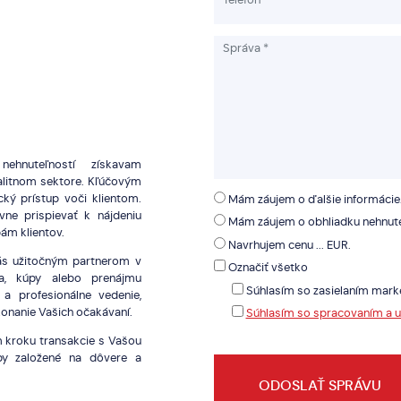
ehnuteľností získavam
alitnom sektore. Kľúčovým
cký prístup voči klientom.
Mám záujem o ďalšie informácie
vne prispievať k nájdeniu
Mám záujem o obhliadku nehnute
bám klientov.
Navrhujem cenu ... EUR.
ás užitočným partnerom v
Označiť všetko
ja, kúpy alebo prenájmu
Súhlasím so zasielaním mark
a profesionálne vedenie,
konanie Vašich očakávaní.
Súhlasím so spracovaním a 
m kroku transakcie s Vašou
by založené na dôvere a