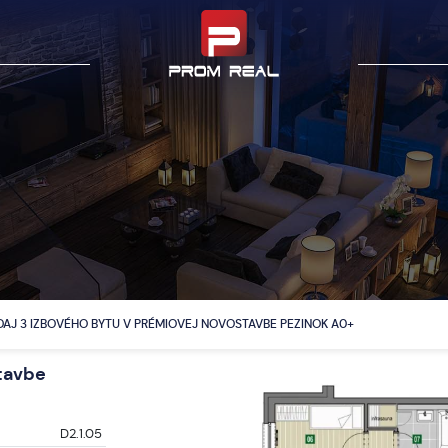
AJ 3 IZBOVÉHO BYTU V PRÉMIOVEJ NOVOSTAVBE PEZINOK A0+
tavbe
D2.1.05