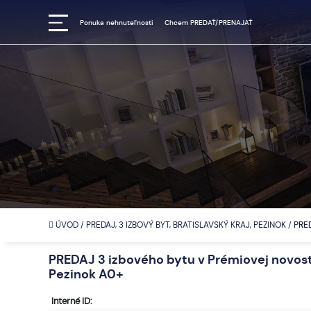
Ponuka nehnuteľnosti
Chcem PREDAŤ/PRENAJAŤ
ÚVOD
/
PREDAJ, 3 IZBOVÝ BYT, BRATISLAVSKÝ KRAJ, PEZINOK
/
PRED
PREDAJ 3 izbového bytu v Prémiovej novos
Pezinok A0+
Interné ID: