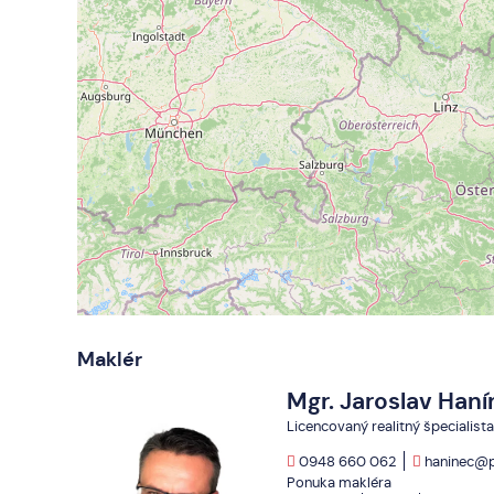
Maklér
Mgr. Jaroslav Han
Licencovaný realitný špecialista
0948 660 062
haninec@p
Ponuka makléra