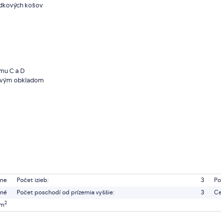
padkových košov
mu C a D
kovým obkladom
vne
Počet izieb:
3
Po
ené
Počet poschodí od prízemia vyššie:
3
Ce
2
 m