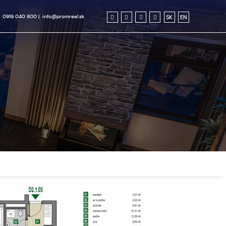
0919 040 800
|
info@promreal.sk
SK
EN