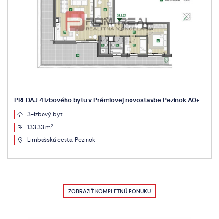
PREDAJ 4 izbového bytu v Prémiovej novostavbe Pezinok A0+
3-izbový byt
2
133.33 m
Limbašská cesta, Pezinok
ZOBRAZIŤ KOMPLETNÚ PONUKU