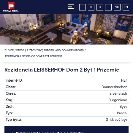
SK
EN
ÚVOD
/
PREDAJ, 3 IZBOVÝ BYT, BURGENLAND, DONNERSKIRCHEN
/
REZIDENCIA LEISSERHOF DOM 2 BYT 1 PRÍZEMIE
Rezidencia LEISSERHOF Dom 2 Byt 1 Prízemie
Interné ID:
H2.1
Obec:
Donnerskirchen
Okres:
Eisenstadt
Kraj:
Burgenland
Druh:
Byty
Typ:
Predaj
Typ bytu:
3-izbový byt