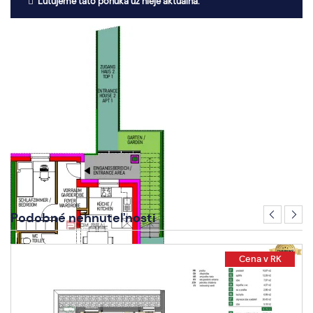
Ľutujeme táto ponuka už nieje aktuálna.
Podobné nehnuteľnosti
Cena v RK