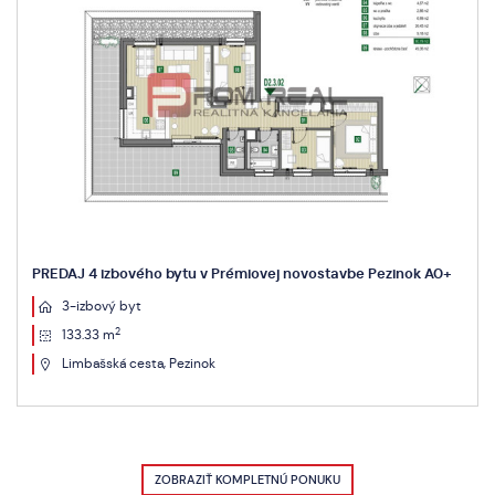
PREDAJ 4 izbového bytu v Prémiovej novostavbe Pezinok A0+
3-izbový byt
2
133.33 m
Limbašská cesta, Pezinok
ZOBRAZIŤ KOMPLETNÚ PONUKU