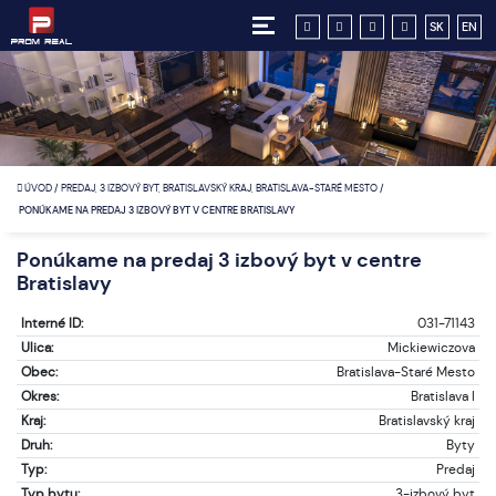
SK
EN
ÚVOD
/
PREDAJ, 3 IZBOVÝ BYT, BRATISLAVSKÝ KRAJ, BRATISLAVA-STARÉ MESTO
/
PONÚKAME NA PREDAJ 3 IZBOVÝ BYT V CENTRE BRATISLAVY
Ponúkame na predaj 3 izbový byt v centre
Bratislavy
Interné ID:
031-71143
Ulica:
Mickiewiczova
Obec:
Bratislava-Staré Mesto
Okres:
Bratislava I
Kraj:
Bratislavský kraj
Druh:
Byty
Typ:
Predaj
Typ bytu:
3-izbový byt