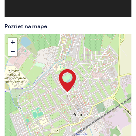
Pozrieť na mape
+
−