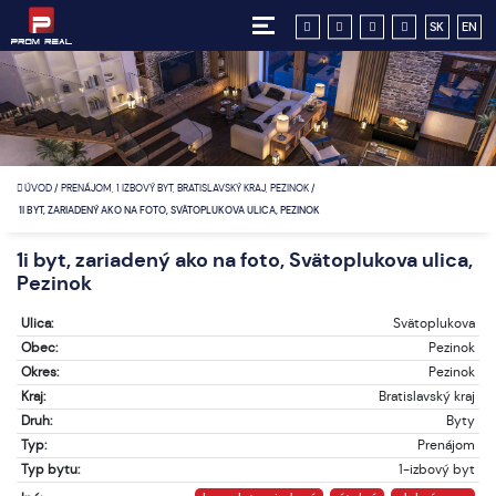
SK
EN
ÚVOD
/
PRENÁJOM, 1 IZBOVÝ BYT, BRATISLAVSKÝ KRAJ, PEZINOK
/
1I BYT, ZARIADENÝ AKO NA FOTO, SVÄTOPLUKOVA ULICA, PEZINOK
1i byt, zariadený ako na foto, Svätoplukova ulica,
Pezinok
Ulica:
Svätoplukova
Obec:
Pezinok
Okres:
Pezinok
Kraj:
Bratislavský kraj
Druh:
Byty
Typ:
Prenájom
Typ bytu:
1-izbový byt