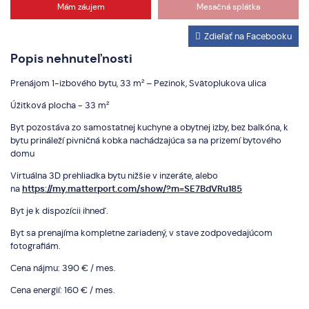
Mám záujem
Mesačná splátka
Zdieľať na Facebooku
Popis nehnuteľnosti
Prenájom 1-izbového bytu, 33 m² – Pezinok, Svätoplukova ulica
Úžitková plocha - 33 m²
Byt pozostáva zo samostatnej kuchyne a obytnej izby, bez balkóna, k
bytu prináleží pivničná kobka nachádzajúca sa na prizemí bytového
domu
Virtuálna 3D prehliadka bytu nižšie v inzeráte, alebo
na
https://my.matterport.com/show/?m=SE7BdVRu185
Byt je k dispozícii ihneď.
Byt sa prenajíma kompletne zariadený, v stave zodpovedajúcom
fotografiám.
Cena nájmu: 390 € / mes.
Cena energií: 160 € / mes.