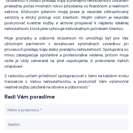
"Skúsenosti v oblasti predaja, kúpy a prenájmu nehnuteľností získavam
priebežne, počas mnohých rokov pôsobenia vo finančnom a realitnom
sektore. Kľúčovým pilierom mojej praxe je neustále zdôrazňovaný
seriózny a etický prístup voči klientom. Mojím cieľom je neustále
poskytovať kvalitné služby a aktívne prispievať k nájdeniu ideálnej
nehnuteľnosti, ktorá plne vyhovuje individuálnym potrebám klientov.
Moje poznatky a odborné skúsenosti mi umožňujú byť pre Vás
užitočným partnerom v dosahovaní optimálnych výsledkov pri
procesoch predaja, kúpy alebo prenájmu nehnuteľností. Spolupráca so
mnou zabezpečuje spoľahlivé a profesionálne vedenie, pričom moje
úsilie je vždy zamerané na plné uspokojenie, či prekonanie Vašich
očakávaní.
S radosťou uvítam príležitosť spolupracovať s Vami na každom kroku
transakcie s Vašou nehnuteľnosťou a poskytnúť Vám výnimočné
realitné služby založené na dôvere a odbornosti."
Radi Vám poradíme