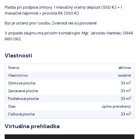
Platby pri podpise zmluvy: 1 mesačný vratný depozit (550 €) + 1
mesačné nájomné + provízia RK (550 €)
Byt je určený pre 1 osobu. Zvieratá nie sú povolené.
V prípade záujmu ma prosím kontaktujte: Mgr. Jaroslav Hanínec, 0948
660 062
Vlastnosti
Status:
aktívne
Vlastníctvo:
osobné
2
Úžitková plocha:
33 m
2
Zastavaná plocha:
33 m
2
Podlahová plocha:
33 m
Stav:
úplne prerobený
2
Celková plocha:
33 m
Virtuálna prehliadka