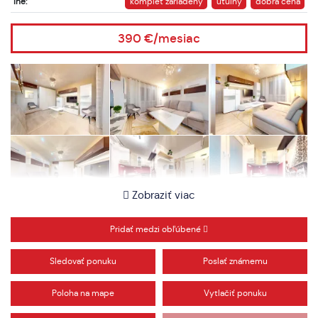
Iné:
komplet zariadený
útulný
dobrá cena
390 €/mesiac
Zobraziť viac
Pridať medzi obľúbené
Sledovať ponuku
Poslať známemu
Poloha na mape
Vytlačiť ponuku