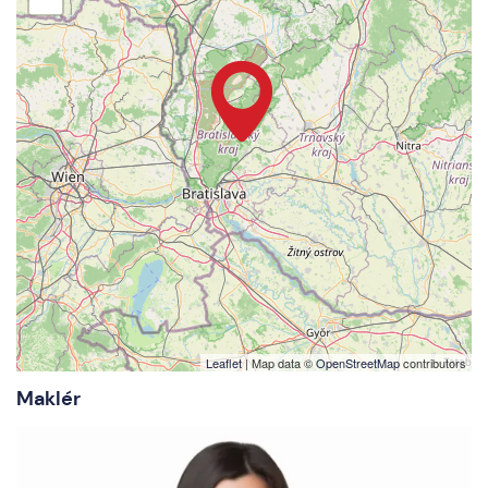
Leaflet
| Map data ©
OpenStreetMap
contributors
Maklér