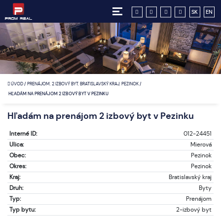
SK
EN
ÚVOD
/
PRENÁJOM, 2 IZBOVÝ BYT, BRATISLAVSKÝ KRAJ, PEZINOK
/
HĽADÁM NA PRENÁJOM 2 IZBOVÝ BYT V PEZINKU
Hľadám na prenájom 2 izbový byt v Pezinku
Interné ID:
012-24451
Ulica:
Mierová
Obec:
Pezinok
Okres:
Pezinok
Kraj:
Bratislavský kraj
Druh:
Byty
Typ:
Prenájom
Typ bytu:
2-izbový byt