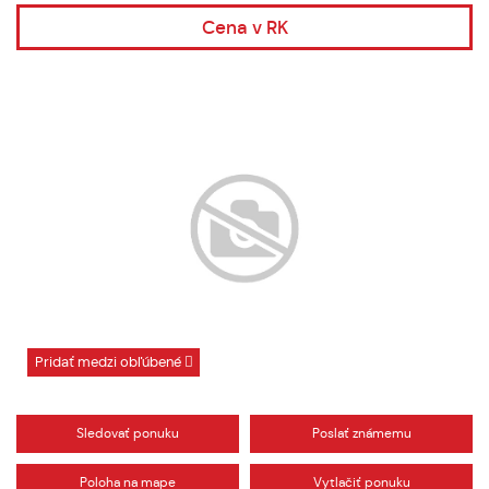
Cena v RK
Pridať medzi obľúbené
Sledovať ponuku
Poslať známemu
Poloha na mape
Vytlačiť ponuku