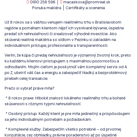
0910 258 596
macaskova@promreal.sk
Ponuka makléra
Certifikáty a ocenenia
Už 8 rokov sa s vášňou venujem realitnému trhu v Bratislavskom
regióne a pomáham klientom nájsť ich vysnívané bývanie, úspešne
predať ich nehnuteľnosti či zrealizovať výhodné investície. Ako
skúsená realitná maklérka so sídlom v Pezinku si zakladám na
individuálnom prístupe, profesionalite a transparentnosti.
Verím, že kúpa či predaj nehnuteľnosti je významný životný krok, preto
ku každému klientovi pristupujem s maximálnou pozornosťou a
odhodlaním. Mojím cieľom je poskytnúť vám kompletný servis od A
po Z, ušetriť váš čas a energiu a zabezpečiť hladký a bezproblémový
priebeh celej transakcie.
Prečo si vybrať práve mňa?
* 8 rokov praxe: Hlboké znalosti lokálneho realitného trhu a bohaté
skúsenosti s rôznymi typmi nehnuteľností.
* Osobný prístup: Každý klient je pre mňa jedinečný a prispôsobujem
sa jeho individuálnym potrebám a požiadavkám.
* Komplexné služby: Zabezpečím všetko potrebné – od prvotnej
konzultácie, cez obhliadky, právne poradenstvo až po úspešné