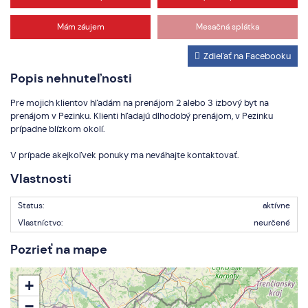
Mám záujem
Mesačná splátka
Zdieľať na Facebooku
Popis nehnuteľnosti
Pre mojich klientov hľadám na prenájom 2 alebo 3 izbový byt na
prenájom v Pezinku. Klienti hľadajú dlhodobý prenájom, v Pezinku
prípadne blízkom okolí.
V prípade akejkoľvek ponuky ma neváhajte kontaktovať.
Vlastnosti
Status:
aktívne
Vlastníctvo:
neurčené
Pozrieť na mape
+
−