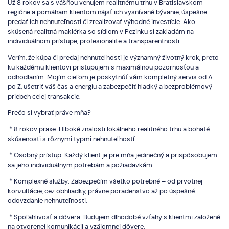
Už 8 rokov sa s vášňou venujem realitnému trhu v Bratislavskom
regióne a pomáham klientom nájsť ich vysnívané bývanie, úspešne
predať ich nehnuteľnosti či zrealizovať výhodné investície. Ako
skúsená realitná maklérka so sídlom v Pezinku si zakladám na
individuálnom prístupe, profesionalite a transparentnosti.
Verím, že kúpa či predaj nehnuteľnosti je významný životný krok, preto
ku každému klientovi pristupujem s maximálnou pozornosťou a
odhodlaním. Mojím cieľom je poskytnúť vám kompletný servis od A
po Z, ušetriť váš čas a energiu a zabezpečiť hladký a bezproblémový
priebeh celej transakcie.
Prečo si vybrať práve mňa?
* 8 rokov praxe: Hlboké znalosti lokálneho realitného trhu a bohaté
skúsenosti s rôznymi typmi nehnuteľností.
* Osobný prístup: Každý klient je pre mňa jedinečný a prispôsobujem
sa jeho individuálnym potrebám a požiadavkám.
* Komplexné služby: Zabezpečím všetko potrebné – od prvotnej
konzultácie, cez obhliadky, právne poradenstvo až po úspešné
odovzdanie nehnuteľnosti.
* Spoľahlivosť a dôvera: Budujem dlhodobé vzťahy s klientmi založené
na otvorenej komunikácii a vzájomnej dôvere.