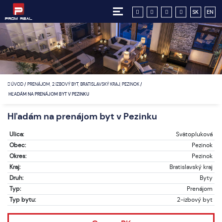
SK
EN
ÚVOD
/
PRENÁJOM, 2 IZBOVÝ BYT, BRATISLAVSKÝ KRAJ, PEZINOK
/
HĽADÁM NA PRENÁJOM BYT V PEZINKU
Hľadám na prenájom byt v Pezinku
Ulica:
Svätopluková
Obec:
Pezinok
Okres:
Pezinok
Kraj:
Bratislavský kraj
Druh:
Byty
Typ:
Prenájom
Typ bytu:
2-izbový byt