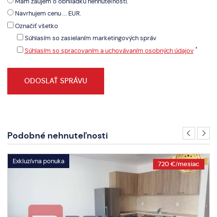
Mám záujem o obhliadku nehnuteľnosti.
Navrhujem cenu ... EUR.
Označiť všetko
Súhlasím so zasielaním marketingových správ
*
Súhlasím so spracovaním a uchovávaním osobných údajov
Podobné nehnuteľnosti
Exkluzívna ponuka
720 €/mesiac