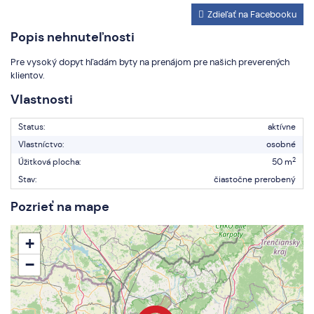
Zdieľať na Facebooku
Popis nehnuteľnosti
Pre vysoký dopyt hľadám byty na prenájom pre našich preverených
klientov.
Vlastnosti
Status:
aktívne
Vlastníctvo:
osobné
2
Úžitková plocha:
50 m
Stav:
čiastočne prerobený
Pozrieť na mape
+
−