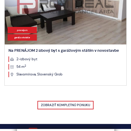
prenájom
garážovéstátie
Na PRENÁJOM 2 izbový byt s garážovým státím v novostavbe
2-izbový byt
2
54 m
Slavomírova, Slovenský Grob
ZOBRAZIŤ KOMPLETNÚ PONUKU