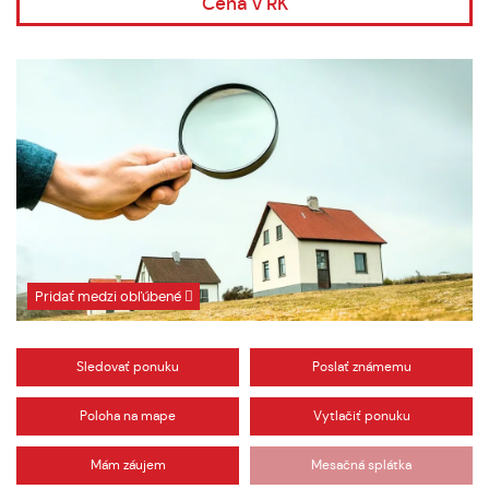
Cena v RK
Pridať medzi obľúbené
Sledovať ponuku
Poslať známemu
Poloha na mape
Vytlačiť ponuku
Mám záujem
Mesačná splátka