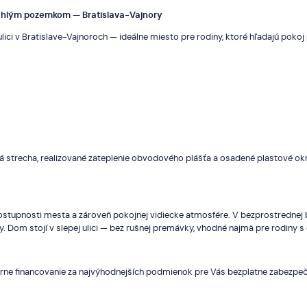
zľahlým pozemkom — Bratislava-Vajnory
ici v Bratislave-Vajnoroch — ideálne miesto pre rodiny, ktoré hľadajú poko
trecha, realizované zateplenie obvodového plášťa a osadené plastové okná
dostupnosti mesta a zároveň pokojnej vidiecke atmosfére. V bezprostrednej 
 Dom stojí v slepej ulici — bez rušnej premávky, vhodné najmä pre rodiny s
árne financovanie za najvýhodnejších podmienok pre Vás bezplatne zabezpečí