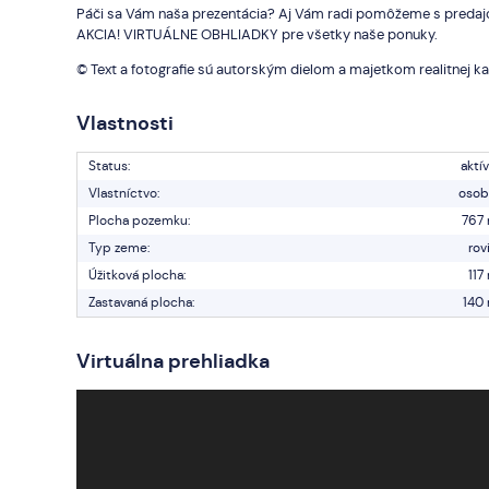
Páči sa Vám naša prezentácia? Aj Vám radi pomôžeme s predaj
AKCIA! VIRTUÁLNE OBHLIADKY pre všetky naše ponuky.
© Text a fotografie sú autorským dielom a majetkom realitnej k
Vlastnosti
Status:
aktí
Vlastníctvo:
osob
Plocha pozemku:
767
Typ zeme:
rov
Úžitková plocha:
117
Zastavaná plocha:
140
Virtuálna prehliadka