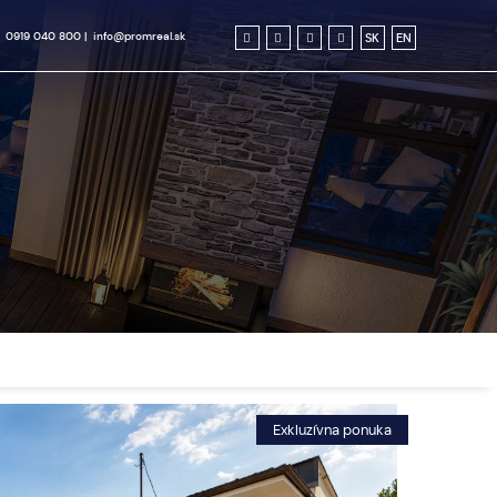
0919 040 800
|
info@promreal.sk
SK
EN
Exkluzívna ponuka