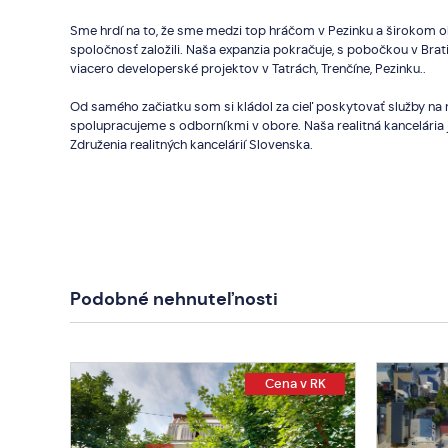
Sme hrdí na to, že sme medzi top hráčom v Pezinku a širokom o
spoločnosť založili. Naša expanzia pokračuje, s pobočkou v Brat
viacero developerské projektov v Tatrách, Trenčíne, Pezinku..
Od samého začiatku som si kládol za cieľ poskytovať služby na n
spolupracujeme s odborníkmi v obore. Naša realitná kancelári
Združenia realitných kancelárií Slovenska.
Podobné nehnuteľnosti
 RK
350 000 €