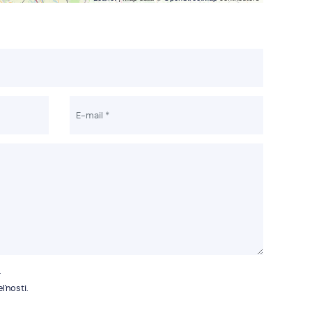
.
ľnosti.