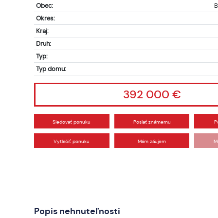
Obec:
B
Okres:
Kraj:
Druh:
Typ:
Typ domu:
392 000 €
Sledovať ponuku
Poslať známemu
P
Vytlačiť ponuku
Mám záujem
M
Popis nehnuteľnosti