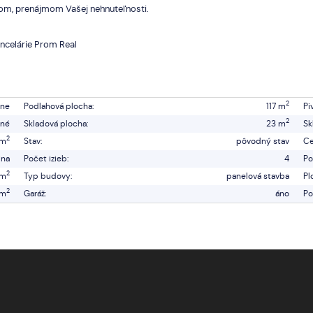
om, prenájmom Vašej nehnuteľnosti.
ancelárie Prom Real
2
vne
Podlahová plocha:
117 m
Pi
2
né
Skladová plocha:
23 m
Sk
2
 m
Stav:
pôvodný stav
Ce
ina
Počet izieb:
4
Po
2
 m
Typ budovy:
panelová stavba
Pl
2
 m
Garáž:
áno
Po