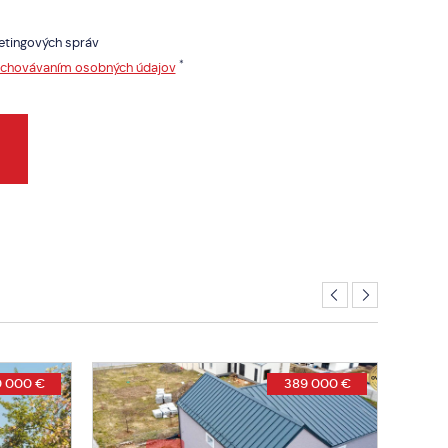
etingových správ
*
uchovávaním osobných údajov
Exkluzívna ponuka
 000 €
Cena v RK