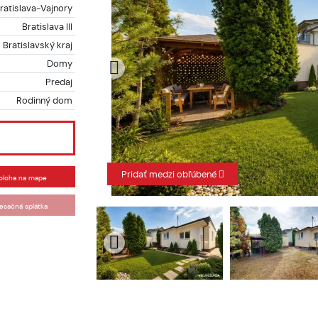
ratislava-Vajnory
Bratislava III
Bratislavský kraj
Domy
Predaj
Rodinný dom
Pridať medzi obľúbené
oloha na mape
esačná splátka