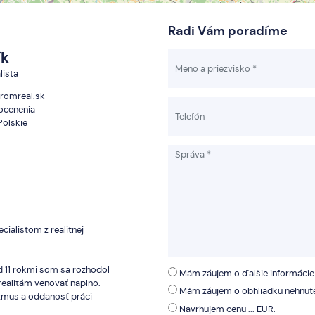
Radi Vám poradíme
ík
lista
romreal.sk
 ocenenia
Polskie
cialistom z realitnej
d 11 rokmi som sa rozhodol
Mám záujem o ďalšie informácie
 realitám venovať naplno.
Mám záujem o obhliadku nehnute
iazmus a oddanosť práci
Navrhujem cenu ... EUR.