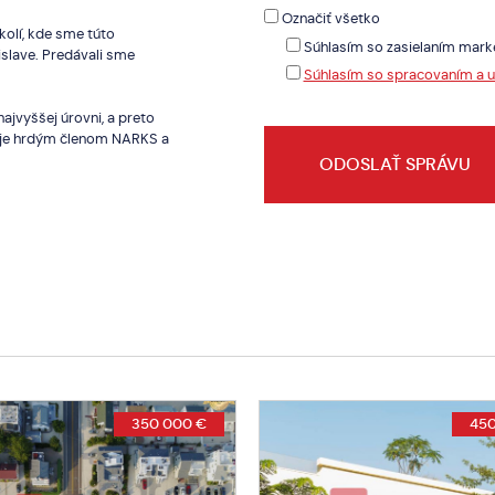
Označiť všetko
kolí, kde sme túto
Súhlasím so zasielaním mark
islave. Predávali sme
Súhlasím so spracovaním a 
ajvyššej úrovni, a preto
a je hrdým členom NARKS a
450 000 €
389