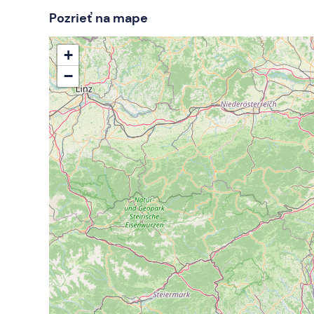
Pozrieť na mape
+
−