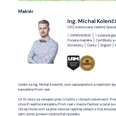
Maklér
Ing. Michal Kolenč
CEO, licencovaný realitný špecia
0919040800
kolencik@p
Ponuka makléra
Certifikáty a
Slovensky
Česky
English
Volám sa Ing. Michal Kolenčík, som zakladateľom a realitným špe
kancelárie Prom real.
Už 15 rokov sa venujem práci s ľuďmi v rôznych odvetviach. Pre
otvoriť realitnú kanceláriu Prom real v meste Pezinok a začal sa
Od tej chvíle som sa plne venoval realitnej oblasti a môj entuz
nám rýchlo priniesli výnimočné výsledky.