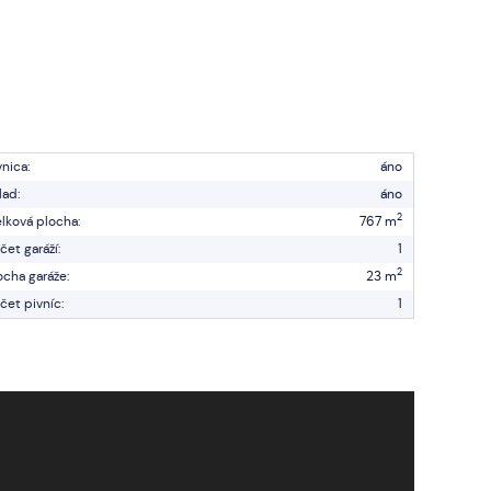
vnica:
áno
lad:
áno
2
lková plocha:
767 m
čet garáží:
1
2
ocha garáže:
23 m
čet pivníc:
1