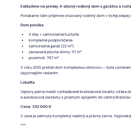
Exkluzívne na predaj: 4-izbový rodinný dom s garážou a ro
Ponúkame Vám príjemne situovaný rodinný dom v tichej slepej ul
Dom ponúka:
4 izby + samostatná kuchyňa
kompletné podpivničenie
samostatná garáž (23 m²)
zastavaná plocha domu: 117 m²
pozemok: 767 m²
V roku 2010 prešiel dom komplexnou obnovou — bola vymenená s
úspornejším riešením.
Lokalita
Vajnory patria medzi vyhľadávané bratislavské lokality vďaka 
a autobusové zastávky s priamym spojením do centra Bratislavy.
Cena: 392 000 €
V cene je zahrnutý kompletný realitný a právny servis. Hypotek
***