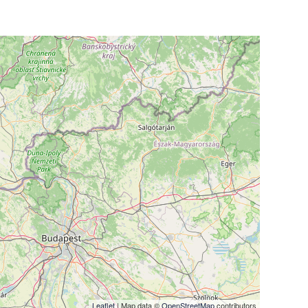
Leaflet
| Map data ©
OpenStreetMap
contributors