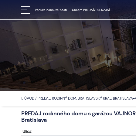
Ponuka nehnuteľnosti
Chcem PREDAŤ/PRENAJAŤ
ÚVOD
/
PREDAJ, RODINNÝ DOM, BRATISLAVSKÝ KRAJ, BRATISLAVA
PREDAJ rodinného domu s garážou VAJNOR
Bratislava
Ulica: