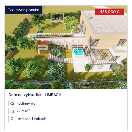
Exkluzívna ponuka
88 000 €
599
Dom na vyhliadke - LIMBACH
Rodinný dom
2
643.5 m
Limbach, Limbach