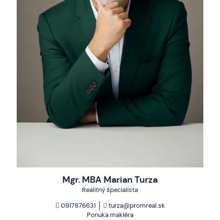
Mgr. MBA Marian Turza
Realitný špecialista
0917876631
turza@promreal.sk
Ponuka makléra