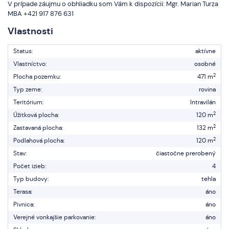
V prípade záujmu o obhliadku som Vám k dispozícii: Mgr. Marian Turza
MBA +421 917 876 631
Vlastnosti
Status:
aktívne
Vlastníctvo:
osobné
2
Plocha pozemku:
471 m
Typ zeme:
rovina
Teritórium:
Intravilán
2
Úžitková plocha:
120 m
2
Zastavaná plocha:
132 m
2
Podlahová plocha:
120 m
Stav:
čiastočne prerobený
Počet izieb:
4
Typ budovy:
tehla
Terasa:
áno
Pivnica:
áno
Verejné vonkajšie parkovanie:
áno