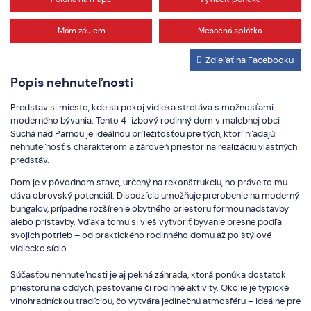
Mám záujem
Mesačná splátka
Zdieľať na Facebooku
Popis nehnuteľnosti
Predstav si miesto, kde sa pokoj vidieka stretáva s možnosťami
moderného bývania. Tento 4-izbový rodinný dom v malebnej obci
Suchá nad Parnou je ideálnou príležitosťou pre tých, ktorí hľadajú
nehnuteľnosť s charakterom a zároveň priestor na realizáciu vlastných
predstáv.
Dom je v pôvodnom stave, určený na rekonštrukciu, no práve to mu
dáva obrovský potenciál. Dispozícia umožňuje prerobenie na moderný
bungalov, prípadne rozšírenie obytného priestoru formou nadstavby
alebo prístavby. Vďaka tomu si vieš vytvoriť bývanie presne podľa
svojich potrieb – od praktického rodinného domu až po štýlové
vidiecke sídlo.
Súčasťou nehnuteľnosti je aj pekná záhrada, ktorá ponúka dostatok
priestoru na oddych, pestovanie či rodinné aktivity. Okolie je typické
vinohradníckou tradíciou, čo vytvára jedinečnú atmosféru – ideálne pre