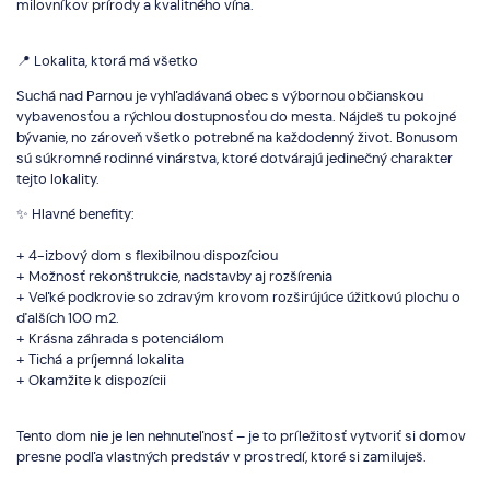
milovníkov prírody a kvalitného vína.
📍 Lokalita, ktorá má všetko
Suchá nad Parnou je vyhľadávaná obec s výbornou občianskou
vybavenosťou a rýchlou dostupnosťou do mesta. Nájdeš tu pokojné
bývanie, no zároveň všetko potrebné na každodenný život. Bonusom
sú súkromné rodinné vinárstva, ktoré dotvárajú jedinečný charakter
tejto lokality.
✨ Hlavné benefity:
+ 4-izbový dom s flexibilnou dispozíciou
+ Možnosť rekonštrukcie, nadstavby aj rozšírenia
+ Veľké podkrovie so zdravým krovom rozširújúce úžitkovú plochu o
ďalších 100 m2.
+ Krásna záhrada s potenciálom
+ Tichá a príjemná lokalita
+ Okamžite k dispozícii
Tento dom nie je len nehnuteľnosť – je to príležitosť vytvoriť si domov
presne podľa vlastných predstáv v prostredí, ktoré si zamiluješ.