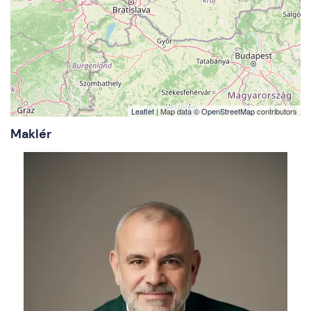
Leaflet
| Map data ©
OpenStreetMap
contributors
Maklér