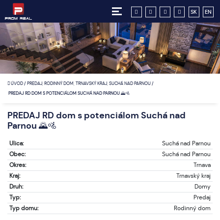
SK
EN
ÚVOD
/
PREDAJ, RODINNÝ DOM, TRNAVSKÝ KRAJ, SUCHÁ NAD PARNOU
/
PREDAJ RD DOM S POTENCIÁLOM SUCHÁ NAD PARNOU 🌄🚵
PREDAJ RD dom s potenciálom Suchá nad
Parnou 🌄🚵
Ulica:
Suchá nad Parnou
Obec:
Suchá nad Parnou
Okres:
Trnava
Kraj:
Trnavský kraj
Druh:
Domy
Typ:
Predaj
Typ domu:
Rodinný dom