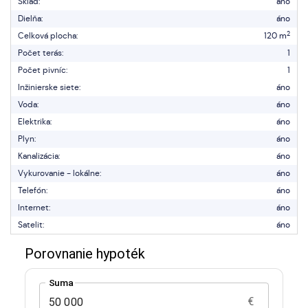
Sklad:
áno
Dielňa:
áno
2
Celková plocha:
120 m
Počet terás:
1
Počet pivníc:
1
Inžinierske siete:
áno
Voda:
áno
Elektrika:
áno
Plyn:
áno
Kanalizácia:
áno
Vykurovanie - lokálne:
áno
Telefón:
áno
Internet:
áno
Satelit:
áno