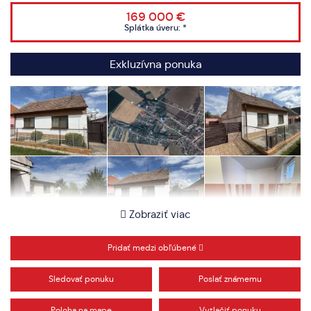
169 000 €
Splátka úveru:
*
Exkluzívna ponuka
Zobraziť viac
Pridať medzi obľúbené
Sledovať ponuku
Poslať známemu
Poloha na mape
Vytlačiť ponuku