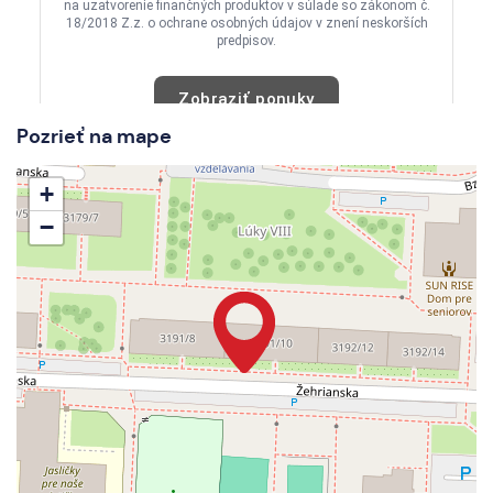
Pozrieť na mape
+
−