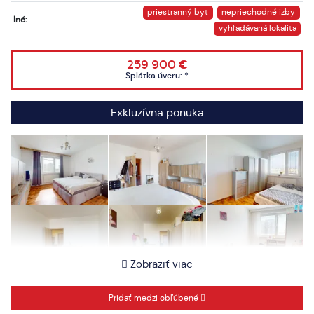
priestranný byt
nepriechodné izby
Iné:
vyhľadávaná lokalita
259 900 €
Splátka úveru:
*
Exkluzívna ponuka
Zobraziť viac
Pridať medzi obľúbené