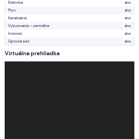
Elektrika:
áno
Plyn:
áno
Kanalizácia:
áno
Vykurovanie - centrálne:
áno
Internet:
áno
Optická sieť:
áno
Virtuálna prehliadka