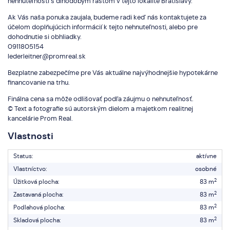
nehnuteľnosti s dlhodobým rastom v tejto lokalite Bratislavy.
Ak Vás naša ponuka zaujala, budeme radi keď nás kontaktujete za
účelom doplňujúcich informácií k tejto nehnuteľnosti, alebo pre
dohodnutie si obhliadky.
0911805154
lederleitner@promreal.sk
Bezplatne zabezpečíme pre Vás aktuálne najvýhodnejšie hypotekárne
financovanie na trhu.
Finálna cena sa môže odlišovať podľa záujmu o nehnuteľnosť.
© Text a fotografie sú autorským dielom a majetkom realitnej
kancelárie Prom Real.
Vlastnosti
Status:
aktívne
Vlastníctvo:
osobné
2
Úžitková plocha:
83 m
2
Zastavaná plocha:
83 m
2
Podlahová plocha:
83 m
2
Skladová plocha:
83 m