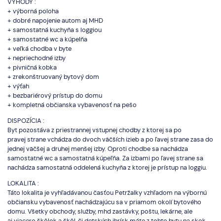
VÝHODY :
+ výborná poloha
+ dobré napojenie autom aj MHD
+ samostatná kuchyňa s loggiou
+ samostatné wc a kúpelňa
+ veľká chodba v byte
+ nepriechodné izby
+ pivničná kobka
+ zrekonštruovaný bytový dom
+ výťah
+ bezbariérový prístup do domu
+ kompletná občianska vybavenosť na pešo
DISPOZÍCIA :
Byt pozostáva z priestrannej vstupnej chodby z ktorej sa po
pravej strane vchádza do dvoch väčších izieb a po ľavej strane zasa do
jednej väčšej a druhej menšej izby. Oproti chodbe sa nachádza
samostatné wc a samostatná kúpeľňa. Za izbami po ľavej strane sa
nachádza samostatná oddelená kuchyňa z ktorej je prístup na loggiu.
LOKALITA :
Táto lokalita je vyhľadávanou časťou Petržalky vzhľadom na výbornú
občiansku vybavenosť nachádzajúcu sa v priamom okolí bytového
domu. Všetky obchody, služby, mhd zastávky, poštu, lekárne, ale
aj viacero škôlok a škôl, či detských ihrísk máte z tohto bytu na skok.