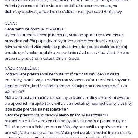
Veľmi rýchlo sa odtiaľto viete dostať či už do centra mesta, na
diaľničný obchvat, prípadne do ďalších okolitých častí Bratislavy.
CENA :
Cena nehnuteľnosti je 259.900 €.
Uvedená predajná cena je konečná, vrátane sprostredkovateľskej
provízie a zahŕňa poplatky za vypracovanie prevodovej zmluvy a
návrhu na vklad vlastníckeho práva advokátskou kanceláriou ako aj
úhradu správneho poplatku, za podanie návrhu na vklad vlastníckeho
práva na príslušnom katastrálnom úrade.
NÁZOR MAKLÉRA :
Potrebujete priestrannú nehnuteľnosť za dostupnú cenu v časti
Petržalky, ktorá svojou občianskou vybavenosťou urobí Vaše bývanie
jednoduchším, keďže všade kam potrebujete sa dostanete pešo za
pár minút?
Máte deti, psíka, mačičku alebo iných členov rodiny s ktorými bývate,
ale aj keď ich milujete tak chvíľa v samostatnej nepriechodnej vlastnej
izbe bude pre Vás na nezaplatenie?
Nemáte priestor či už časový alebo finančný na rozsiahlu
rekonštrukciu, ale zároveň chcete bývať v slušnom a peknom byte?
Tak táto ponuka čaká potom na Vás, aby ste našli to správne miesto
pre Vás, Vašu rodinu, alebo pre Vaše peniaze ako vhodnú investíciu do