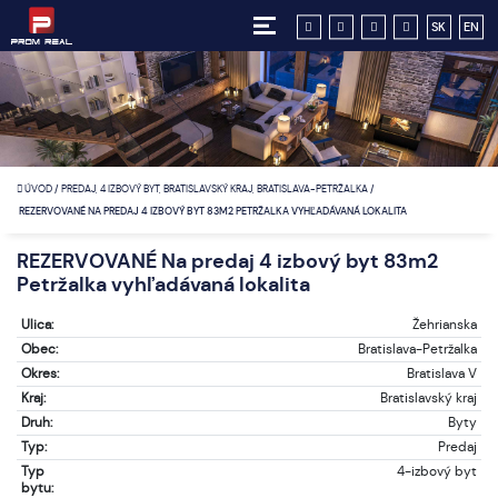
SK
EN
ÚVOD
/
PREDAJ, 4 IZBOVÝ BYT, BRATISLAVSKÝ KRAJ, BRATISLAVA-PETRŽALKA
/
REZERVOVANÉ NA PREDAJ 4 IZBOVÝ BYT 83M2 PETRŽALKA VYHĽADÁVANÁ LOKALITA
REZERVOVANÉ Na predaj 4 izbový byt 83m2
Petržalka vyhľadávaná lokalita
Ulica:
Žehrianska
Obec:
Bratislava-Petržalka
Okres:
Bratislava V
Kraj:
Bratislavský kraj
Druh:
Byty
Typ:
Predaj
Typ
4-izbový byt
bytu: