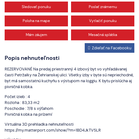
Sledovať ponuku
Poslať známemu
Poloha na mape
Vytlačiť ponuku
Mám záujem
Mesačná splátka
Zdieľať na Facebooku
Popis nehnuteľnosti
REZERVOVANÉ Na predaj priestranný 4 izbový byt vo vyhľadávanej
časti Petržalky na Žehrianskej ulici. Všetky izby v byte sú nepriechodné,
byt má samostatnú kuchyňu s výstupom na loggiu. K bytu prislúcha aj
pivničná kobka.
Počet izieb : 4
Rozloha : 83,33 m2
Poschodie : 7/8 s výťahom
Pivničná kobka na prízemí
Virtuálna 3D prehliadka nehnuteľnosti
https://my.matterport.com/show/?m=1BD4JkTV5LR