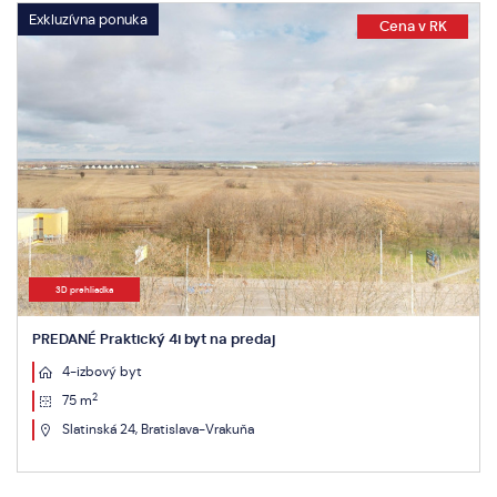
Exkluzívna ponuka
291 499 €
Predaj 4-izbový byt od 291 499 € v projekte Rezidencia Potôčik
4-izbový byt
2
152.8 m
Báhoň