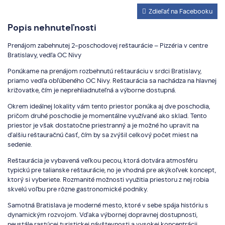
Zdieľať na Facebooku
Popis nehnuteľnosti
Prenájom zabehnutej 2-poschodovej reštaurácie – Pizzéria v centre
Bratislavy, vedľa OC Nivy
Ponúkame na prenájom rozbehnutú reštauráciu v srdci Bratislavy,
priamo vedľa obľúbeného OC Nivy. Reštaurácia sa nachádza na hlavnej
križovatke, čím je neprehliadnuteľná a výborne dostupná.
Okrem ideálnej lokality vám tento priestor ponúka aj dve poschodia,
pričom druhé poschodie je momentálne využívané ako sklad. Tento
priestor je však dostatočne priestranný a je možné ho upravit na
ďalšiu reštauračnú časť, čím by sa zvýšil celkový počet miest na
sedenie.
Reštaurácia je vybavená veľkou pecou, ktorá dotvára atmosféru
typickú pre talianske reštaurácie, no je vhodná pre akýkoľvek koncept,
ktorý si vyberiete. Rozmanité možnosti využitia priestoru z nej robia
skvelú voľbu pre rôzne gastronomické podniky.
Samotná Bratislava je moderné mesto, ktoré v sebe spája históriu s
dynamickým rozvojom. Vďaka výbornej dopravnej dostupnosti,
neustále rastúcej turistickej návštevnosti a vysokej koncentrácii