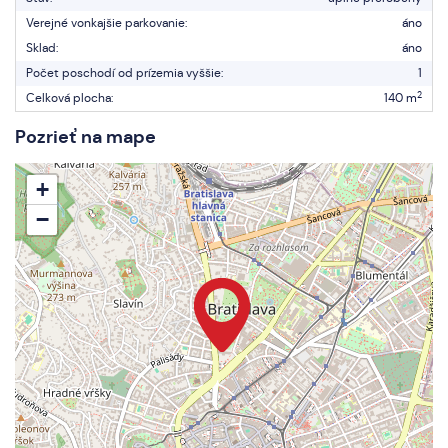
Verejné vonkajšie parkovanie:
áno
Sklad:
áno
Počet poschodí od prízemia vyššie:
1
2
Celková plocha:
140 m
Pozrieť na mape
+
−