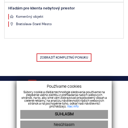
Hľadám pre klienta nebytový priestor
Komerčný objekt
Bratislava-Staré Mesto
ZOBRAZIŤ KOMPLETNÚ PONUKU
Váš sprievodca nehnuteľnosťami!
Používame cookies
Súbory cookie a ďalšie technológie sledovania používame na
zlepšenie vášho zážitku z prehliadania našich webových
stránok, na to, aby sme vám zobrazovali prispôsobený obsah a
Cenník služieb
|
Etický kódex
|
Reklamačný poriadok
|
cielené reklamy, na analýzu návštevnosti našich webových
stránok a na pochopenie toho, odkiaľ naši návštevníci
Všeobecné obchodné podmienky
prichádzajú.
Viac info
SÚHLASÍM
Sociálne siete
Nesúhlasím