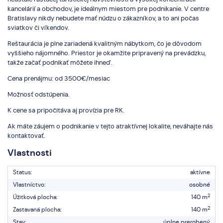
kancelárií a obchodov, je ideálnym miestom pre podnikanie. V centre
Bratislavy nikdy nebudete mať núdzu o zákazníkov, a to ani počas
sviatkov či víkendov.
Reštaurácia je plne zariadená kvalitným nábytkom, čo je dôvodom
vyššieho nájomného. Priestor je okamžite pripravený na prevádzku,
takže začať podnikať môžete ihneď.
Cena prenájmu: od 3500€/mesiac
Možnosť odstúpenia.
K cene sa pripočitáva aj provízia pre RK.
Ak máte záujem o podnikanie v tejto atraktívnej lokalite, neváhajte nás
kontaktovať.
Vlastnosti
Status:
aktívne
Vlastníctvo:
osobné
2
Úžitková plocha:
140 m
2
Zastavaná plocha:
140 m
Stav:
úplne prerobený