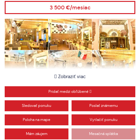
3 500 €/mesiac
Zobraziť viac
Pridať medzi obľúbené
Sledovať ponuku
Poslať známemu
Poloha na mape
Vytlačiť ponuku
Mám záujem
Mesačná splátka