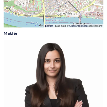
Leaflet
| Map data ©
OpenStreetMap
contributors
Maklér