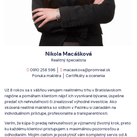
Nikola Macášková
Realitný špecialista
0910 258 596
macaskova@promreal.sk
Ponuka makléra
Certifikáty a ocenenia
Už 8 rokov sa s vášňou venujem realitnému trhu v Bratislavskom
regióne a pomáham klientom nájsť ich vysnívané bývanie, úspešne
predať ich nehnuteľnosti či zrealizovať výhodné investície. Ako
skúsená realitná maklérka so sídlom v Pezinku si zakladám na
individuálnom prístupe, profesionalite a transparentnosti.
Verím, že kúpa či predaj nehnuteľnosti je významný životný krok, preto
ku každému klientovi pristupujem s maximálnou pozornosťou a
odhodlaním. Mojím cieľom je poskytnúť vám kompletný servis od A