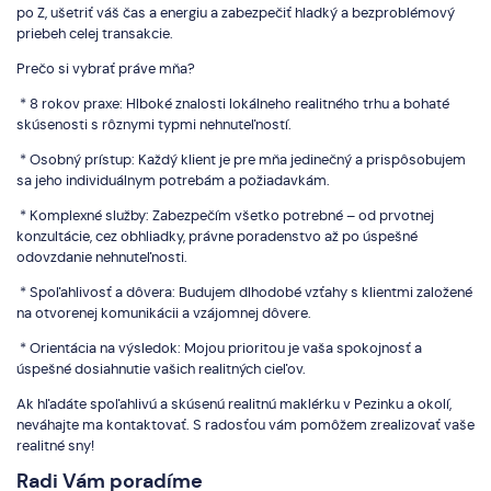
po Z, ušetriť váš čas a energiu a zabezpečiť hladký a bezproblémový
priebeh celej transakcie.
Prečo si vybrať práve mňa?
* 8 rokov praxe: Hlboké znalosti lokálneho realitného trhu a bohaté
skúsenosti s rôznymi typmi nehnuteľností.
* Osobný prístup: Každý klient je pre mňa jedinečný a prispôsobujem
sa jeho individuálnym potrebám a požiadavkám.
* Komplexné služby: Zabezpečím všetko potrebné – od prvotnej
konzultácie, cez obhliadky, právne poradenstvo až po úspešné
odovzdanie nehnuteľnosti.
* Spoľahlivosť a dôvera: Budujem dlhodobé vzťahy s klientmi založené
na otvorenej komunikácii a vzájomnej dôvere.
* Orientácia na výsledok: Mojou prioritou je vaša spokojnosť a
úspešné dosiahnutie vašich realitných cieľov.
Ak hľadáte spoľahlivú a skúsenú realitnú maklérku v Pezinku a okolí,
neváhajte ma kontaktovať. S radosťou vám pomôžem zrealizovať vaše
realitné sny!
Radi Vám poradíme