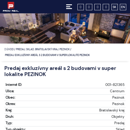
SK
EN
ÚVOD
/
PREDAJ, SKLAD, BRATISLAVSKÝ KRAJ, PEZINOK
/
PREDAJ EXKLUZÍVNY AREÁL S 2 BUDOVAMI V SUPER LOKALITE PEZINOK
Predaj exkluzívny areál s 2 budovami v super
lokalite PEZINOK
Interné ID:
001-821365
Ulica:
Centrum
Obec:
Pezinok
Okres:
Pezinok
Kraj:
Bratislavský kraj
Druh:
Objekty
Typ:
Predaj
Typ objektu:
Sklad