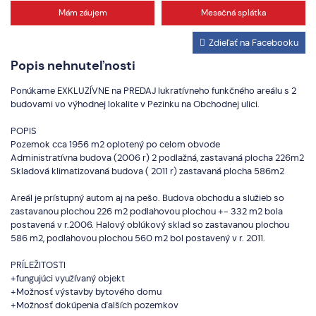
Mám záujem
Mesačná splátka
Zdieľať na Facebooku
Popis nehnuteľnosti
Ponúkame EXKLUZÍVNE na PREDAJ lukratívneho funkčného areálu s 2
budovami vo výhodnej lokalite v Pezinku na Obchodnej ulici.
POPIS
Pozemok cca 1956 m2 oplotený po celom obvode
Administratívna budova (2006 r) 2 podlažná, zastavaná plocha 226m2
Skladová klimatizovaná budova ( 2011 r) zastavaná plocha 586m2
Areál je prístupný autom aj na pešo. Budova obchodu a služieb so
zastavanou plochou 226 m2 podlahovou plochou +- 332 m2 bola
postavená v r.2006. Halový oblúkový sklad so zastavanou plochou
586 m2, podlahovou plochou 560 m2 bol postavený v r. 2011.
PRÍLEŽITOSTI
+fungujúci využívaný objekt
+Možnosť výstavby bytového domu
+Možnosť dokúpenia ďalších pozemkov