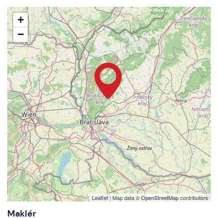
+
−
Leaflet
| Map data ©
OpenStreetMap
contributors
Maklér