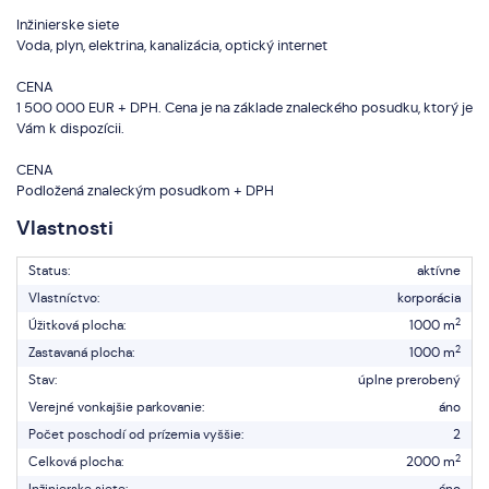
Inžinierske siete
Voda, plyn, elektrina, kanalizácia, optický internet
CENA
1 500 000 EUR + DPH. Cena je na základe znaleckého posudku, ktorý je
Vám k dispozícii.
CENA
Podložená znaleckým posudkom + DPH
Vlastnosti
Status:
aktívne
Vlastníctvo:
korporácia
2
Úžitková plocha:
1000 m
2
Zastavaná plocha:
1000 m
Stav:
úplne prerobený
Verejné vonkajšie parkovanie:
áno
Počet poschodí od prízemia vyššie:
2
2
Celková plocha:
2000 m