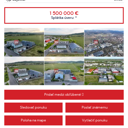
1 500 000 €
Splátka úveru:
*
Pridať medzi obľúbené
Sledovať ponuku
Poslať známemu
Poloha na mape
Vytlačiť ponuku