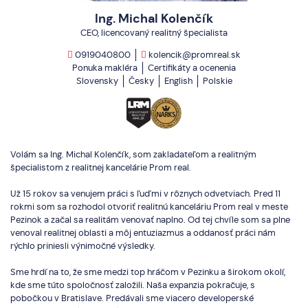
Ing. Michal Kolenčík
CEO, licencovaný realitný špecialista
0919040800
kolencik@promreal.sk
Ponuka makléra
Certifikáty a ocenenia
Slovensky
Česky
English
Polskie
Volám sa Ing. Michal Kolenčík, som zakladateľom a realitným
špecialistom z realitnej kancelárie Prom real.
Už 15 rokov sa venujem práci s ľuďmi v rôznych odvetviach. Pred 11
rokmi som sa rozhodol otvoriť realitnú kanceláriu Prom real v meste
Pezinok a začal sa realitám venovať naplno. Od tej chvíle som sa plne
venoval realitnej oblasti a môj entuziazmus a oddanosť práci nám
rýchlo priniesli výnimočné výsledky.
Sme hrdí na to, že sme medzi top hráčom v Pezinku a širokom okolí,
kde sme túto spoločnosť založili. Naša expanzia pokračuje, s
pobočkou v Bratislave. Predávali sme viacero developerské