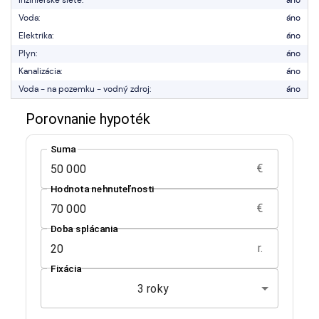
Inžinierske siete:
áno
Voda:
áno
Elektrika:
áno
Plyn:
áno
Kanalizácia:
áno
Voda - na pozemku - vodný zdroj:
áno