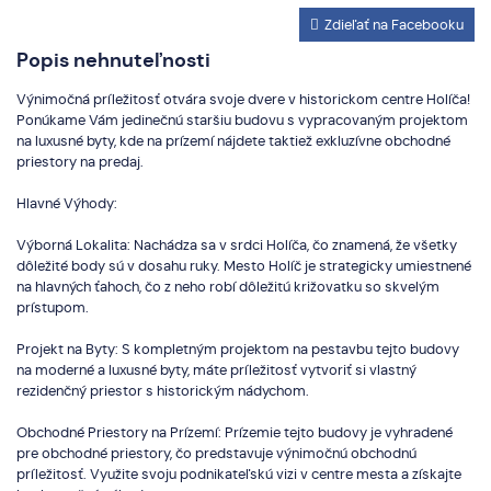
Zdieľať na Facebooku
Popis nehnuteľnosti
Výnimočná príležitosť otvára svoje dvere v historickom centre Holíča!
Ponúkame Vám jedinečnú staršiu budovu s vypracovaným projektom
na luxusné byty, kde na prízemí nájdete taktiež exkluzívne obchodné
priestory na predaj.
Hlavné Výhody:
Výborná Lokalita: Nachádza sa v srdci Holíča, čo znamená, že všetky
dôležité body sú v dosahu ruky. Mesto Holíč je strategicky umiestnené
na hlavných ťahoch, čo z neho robí dôležitú križovatku so skvelým
prístupom.
Projekt na Byty: S kompletným projektom na pestavbu tejto budovy
na moderné a luxusné byty, máte príležitosť vytvoriť si vlastný
rezidenčný priestor s historickým nádychom.
Obchodné Priestory na Prízemí: Prízemie tejto budovy je vyhradené
pre obchodné priestory, čo predstavuje výnimočnú obchodnú
príležitosť. Využite svoju podnikateľskú vizi v centre mesta a získajte