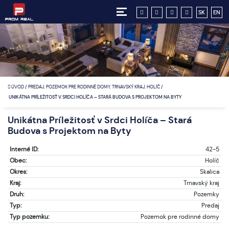
SK
EN
ÚVOD
/
PREDAJ, POZEMOK PRE RODINNÉ DOMY, TRNAVSKÝ KRAJ, HOLÍČ
/
UNIKÁTNA PRÍLEŽITOSŤ V SRDCI HOLÍČA – STARÁ BUDOVA S PROJEKTOM NA BYTY
Unikátna Príležitosť v Srdci Holíča – Stará
Budova s Projektom na Byty
Interné ID:
42-5
Obec:
Holíč
Okres:
Skalica
Kraj:
Trnavský kraj
Druh:
Pozemky
Typ:
Predaj
Typ pozemku:
Pozemok pre rodinné domy