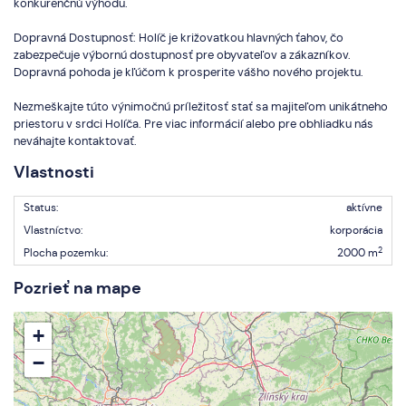
konkurenčnú výhodu.
Dopravná Dostupnosť: Holíč je križovatkou hlavných ťahov, čo
zabezpečuje výbornú dostupnosť pre obyvateľov a zákazníkov.
Dopravná pohoda je kľúčom k prosperite vášho nového projektu.
Nezmeškajte túto výnimočnú príležitosť stať sa majiteľom unikátneho
priestoru v srdci Holíča. Pre viac informácií alebo pre obhliadku nás
neváhajte kontaktovať.
Vlastnosti
Status:
aktívne
Vlastníctvo:
korporácia
2
Plocha pozemku:
2000 m
Pozrieť na mape
+
−