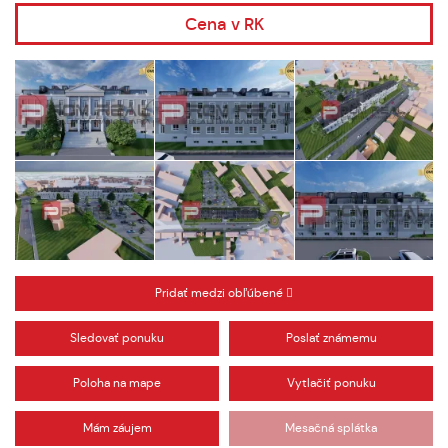
Cena v RK
Pridať medzi obľúbené
Sledovať ponuku
Poslať známemu
Poloha na mape
Vytlačiť ponuku
Mám záujem
Mesačná splátka