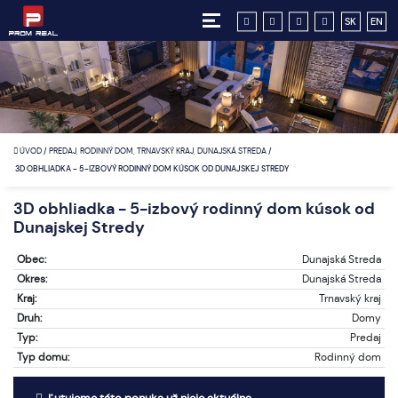
SK
EN
ÚVOD
/
PREDAJ, RODINNÝ DOM, TRNAVSKÝ KRAJ, DUNAJSKÁ STREDA
/
3D OBHLIADKA - 5-IZBOVÝ RODINNÝ DOM KÚSOK OD DUNAJSKEJ STREDY
3D obhliadka - 5-izbový rodinný dom kúsok od
Dunajskej Stredy
Obec:
Dunajská Streda
Okres:
Dunajská Streda
Kraj:
Trnavský kraj
Druh:
Domy
Typ:
Predaj
Typ domu:
Rodinný dom