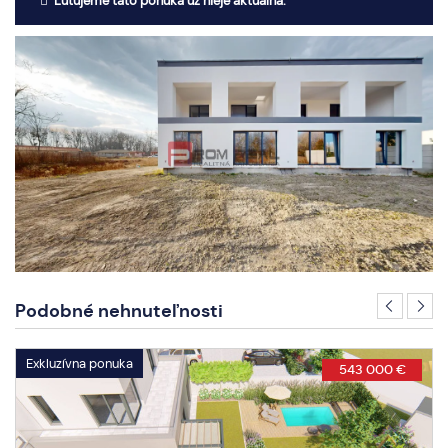
Ľutujeme táto ponuka už nieje aktuálna.
Podobné nehnuteľnosti
Exkluzívna ponuka
543 000 €