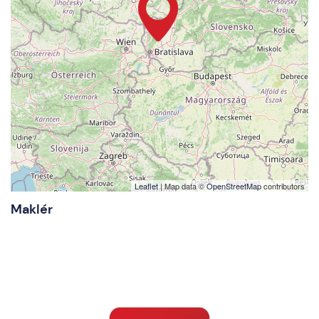
Leaflet
| Map data ©
OpenStreetMap
contributors
Maklér