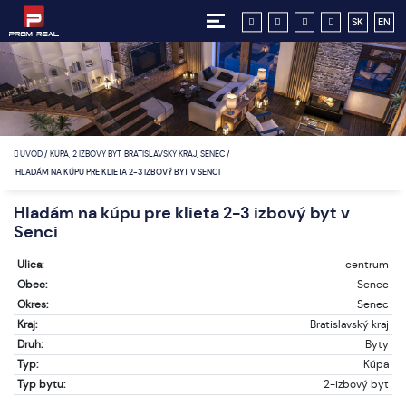
SK
EN
ÚVOD
/
KÚPA, 2 IZBOVÝ BYT, BRATISLAVSKÝ KRAJ, SENEC
/
HLADÁM NA KÚPU PRE KLIETA 2-3 IZBOVÝ BYT V SENCI
Hladám na kúpu pre klieta 2-3 izbový byt v
Senci
Ulica:
centrum
Obec:
Senec
Okres:
Senec
Kraj:
Bratislavský kraj
Druh:
Byty
Typ:
Kúpa
Typ bytu:
2-izbový byt