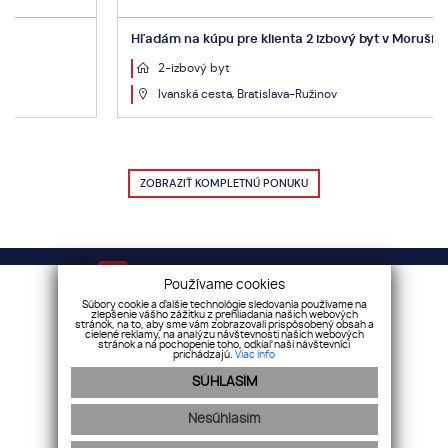
Hľadám na kúpu pre klienta 2 izbový byt v Morušiach
2-izbový byt
Ivanská cesta, Bratislava-Ružinov
ZOBRAZIŤ KOMPLETNÚ PONUKU
Váš sprievodca nehnuteľnosťami!
Používame cookies
Súbory cookie a ďalšie technológie sledovania používame na
zlepšenie vášho zážitku z prehliadania našich webových
stránok, na to, aby sme vám zobrazovali prispôsobený obsah a
Cenník služieb
|
Etický kódex
|
Reklamačný poriadok
|
cielené reklamy, na analýzu návštevnosti našich webových
stránok a na pochopenie toho, odkiaľ naši návštevníci
Všeobecné obchodné podmienky
prichádzajú.
Viac info
SÚHLASÍM
Sociálne siete
Nesúhlasím
GDPR
|
Cookies