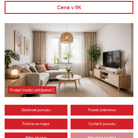
Cena v RK
Pridať medzi obľúbené
Sledovať ponuku
Poslať známemu
Poloha na mape
Vytlačiť ponuku
Mám záujem
Mesačná splátka