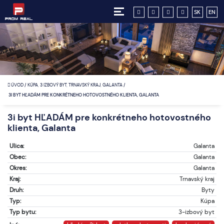
SK
EN
ÚVOD
/
KÚPA, 3 IZBOVÝ BYT, TRNAVSKÝ KRAJ, GALANTA
/
3I BYT HĽADÁM PRE KONKRÉTNEHO HOTOVOSTNÉHO KLIENTA, GALANTA
3i byt HĽADÁM pre konkrétneho hotovostného
klienta, Galanta
Ulica:
Galanta
Obec:
Galanta
Okres:
Galanta
Kraj:
Trnavský kraj
Druh:
Byty
Typ:
Kúpa
Typ bytu:
3-izbový byt