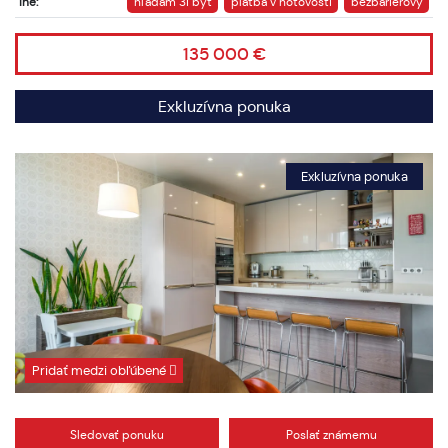
Iné:
hľadám 3i byt
platba v hotovosti
bezbariérový
135 000 €
Exkluzívna ponuka
Exkluzívna ponuka
Pridať medzi obľúbené
Sledovať ponuku
Poslať známemu