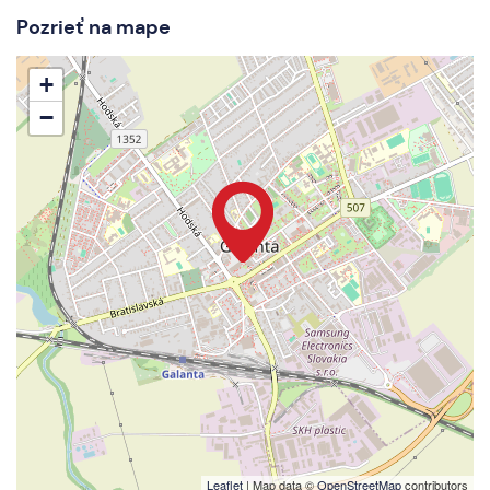
Pozrieť na mape
+
−
Leaflet
| Map data ©
OpenStreetMap
contributors