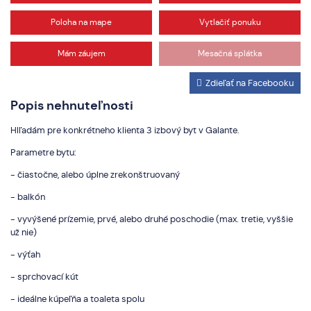
Poloha na mape
Vytlačiť ponuku
Mám záujem
Mesačná splátka
Zdieľať na Facebooku
Popis nehnuteľnosti
Hlľadám pre konkrétneho klienta 3 izbový byt v Galante.
Parametre bytu:
- čiastočne, alebo úplne zrekonštruovaný
- balkón
- vyvýšené prízemie, prvé, alebo druhé poschodie (max. tretie, vyššie
už nie)
- výťah
- sprchovací kút
- ideálne kúpeľňa a toaleta spolu