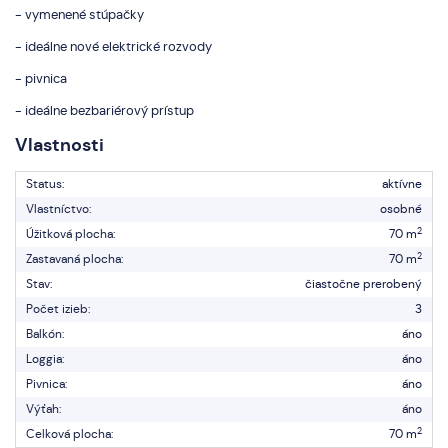
- vymenené stúpačky
- ideálne nové elektrické rozvody
- pivnica
- ideálne bezbariérový prístup
Vlastnosti
Status:
aktívne
Vlastníctvo:
osobné
2
Úžitková plocha:
70 m
2
Zastavaná plocha:
70 m
Stav:
čiastočne prerobený
Počet izieb:
3
Balkón:
áno
Loggia:
áno
Pivnica:
áno
Výťah:
áno
2
Celková plocha:
70 m