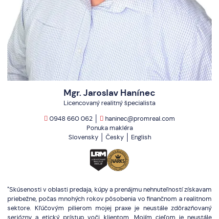
Mgr. Jaroslav Hanínec
Licencovaný realitný špecialista
0948 660 062
haninec@promreal.com
Ponuka makléra
Slovensky
Česky
English
"Skúsenosti v oblasti predaja, kúpy a prenájmu nehnuteľností získavam
priebežne, počas mnohých rokov pôsobenia vo finančnom a realitnom
sektore. Kľúčovým pilierom mojej praxe je neustále zdôrazňovaný
seriózny a etický prístup voči klientom. Mojím cieľom je neustále