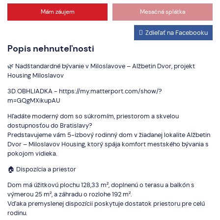
Mám záujem
Mesačná splátka
Zdieľať na Facebooku
Popis nehnuteľnosti
🌿 Nadštandardné bývanie v Miloslavove – Alžbetin Dvor, projekt
Housing Miloslavov
3D OBHLIADKA - https://my.matterport.com/show/?
m=GQgMXikupAU
Hľadáte moderný dom so súkromím, priestorom a skvelou
dostupnosťou do Bratislavy?
Predstavujeme vám 5-izbový rodinný dom v žiadanej lokalite Alžbetin
Dvor – Miloslavov Housing, ktorý spája komfort mestského bývania s
pokojom vidieka.
🏠 Dispozícia a priestor
Dom má úžitkovú plochu 128,33 m², doplnenú o terasu a balkón s
výmerou 25 m², a záhradu o rozlohe 192 m².
Vďaka premyslenej dispozícii poskytuje dostatok priestoru pre celú
rodinu.