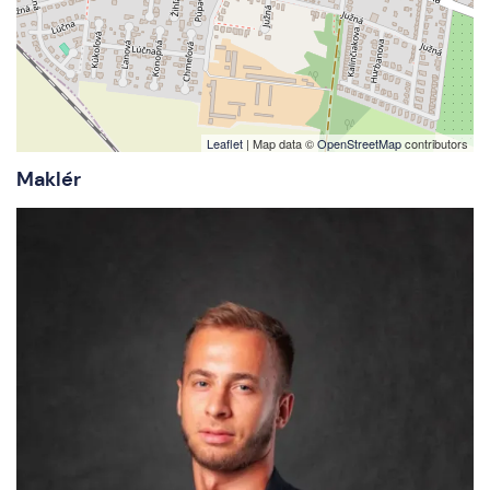
Leaflet
| Map data ©
OpenStreetMap
contributors
Maklér