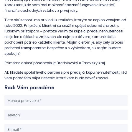
konzultant, kde som mal možnosť spoznať fungovanie investícií,
financií a obchodných vzťahov z prvej ruky.
Tieto skúsenosti ma priviedli k realitám, ktorým sa naplno venujem od
roku 2022. Pri práci s klientmi sa snažím spájať odborné znalosti s
ľudským prístupom – pretože verím, že kúpa či predaj nehnuteľnosti
nie je len o číslach a zmluvách, ale najmä o dôvere, komunikácii a
pochopení potrieb každého klienta. Mojím cieľom je, aby celý proces
prebehol transparentne, bezpečne a s výsledkom, s ktorým budete
spokojní.
Primárna oblasť pôsobenia je Bratislavský a Trnavský kraj.
Ak hľadáte spoľahlivého partnera pre predaj či kúpu nehnuteľnosti, rád
vám pomôžem nájsť riešenie, ktoré vám bude dávať zmysel.
Radi Vám poradíme