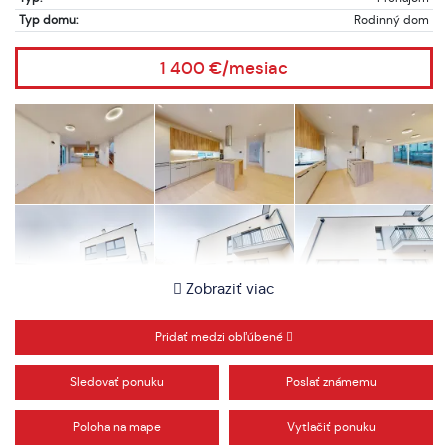
Typ domu:
Rodinný dom
1 400 €/mesiac
Zobraziť viac
Pridať medzi obľúbené
Sledovať ponuku
Poslať známemu
Poloha na mape
Vytlačiť ponuku