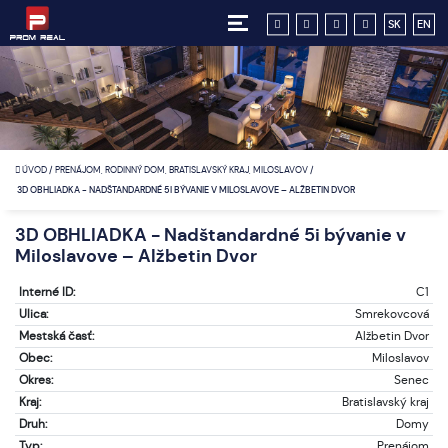
SK
EN
ÚVOD
/
PRENÁJOM, RODINNÝ DOM, BRATISLAVSKÝ KRAJ, MILOSLAVOV
/
3D OBHLIADKA - NADŠTANDARDNÉ 5I BÝVANIE V MILOSLAVOVE – ALŽBETIN DVOR
3D OBHLIADKA - Nadštandardné 5i bývanie v
Miloslavove – Alžbetin Dvor
Interné ID:
C1
Ulica:
Smrekovcová
Mestská časť:
Alžbetin Dvor
Obec:
Miloslavov
Okres:
Senec
Kraj:
Bratislavský kraj
Druh:
Domy
Typ:
Prenájom