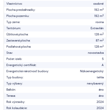
Vlastníctvo:
osobné
2
Plocha predzáhradky:
192 m
2
Plocha pozemku:
192 m
Typ zeme:
rovina
Teritórium:
Extravilán
2
Úžitková plocha:
128 m
2
Zastavaná plocha:
87 m
2
Podlahová plocha:
128 m
Stav:
novostavba
Počet izieb:
5
Energetický certifikát:
A
Energetická náročnosť budovy:
Nízkoenergetický
Typ budovy:
tehla
Typ výbavy:
nevybavený
Balkón:
áno
Terasa:
áno
Rok výstavby:
2024
Rok kolaudácie:
2024