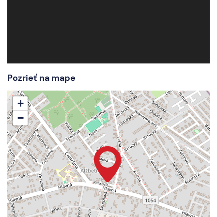
Pozrieť na mape
+
−