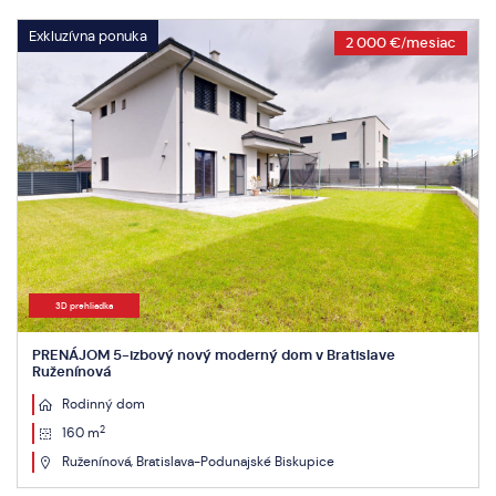
Exkluzívna ponuka
2 000 €/mesiac
3D prehliadka
PRENÁJOM 5-izbový nový moderný dom v Bratislave
Ruženínová
Rodinný dom
2
160 m
Ruženínová, Bratislava-Podunajské Biskupice