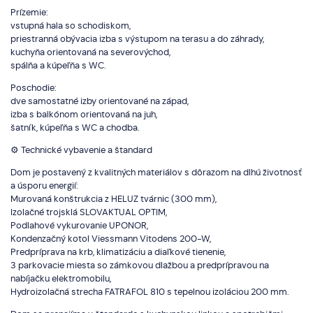
Prízemie:
vstupná hala so schodiskom,
priestranná obývacia izba s výstupom na terasu a do záhrady,
kuchyňa orientovaná na severovýchod,
spálňa a kúpeľňa s WC.
Poschodie:
dve samostatné izby orientované na západ,
izba s balkónom orientovaná na juh,
šatník, kúpeľňa s WC a chodba.
⚙️ Technické vybavenie a štandard
Dom je postavený z kvalitných materiálov s dôrazom na dlhú životnosť
a úsporu energií:
Murovaná konštrukcia z HELUZ tvárnic (300 mm),
Izolačné trojsklá SLOVAKTUAL OPTIM,
Podlahové vykurovanie UPONOR,
Kondenzačný kotol Viessmann Vitodens 200-W,
Predpríprava na krb, klimatizáciu a diaľkové tienenie,
3 parkovacie miesta so zámkovou dlažbou a predprípravou na
nabíjačku elektromobilu,
Hydroizolačná strecha FATRAFOL 810 s tepelnou izoláciou 200 mm.