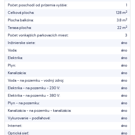
Počet poschodí od prízemia vyššie:
1
2
Celková plocha:
128 m
2
Plocha balkóna:
3.8 m
2
Terasa plocha:
22 m
Počet vonkajších parkovacích miest:
3
Inžinierske siete:
áno
Voda:
áno
Elektrika:
áno
Plyn:
áno
Kanalizácia:
áno
Voda - na pozemku - vodný zdroj:
áno
Elektrika - na pozemku - 230 V:
áno
Elektrika - na pozemku - 380 V:
áno
Plyn - na pozemku:
áno
Kanalizácia - na pozemku - kanalizácia:
áno
Vykurovanie - podlahové:
áno
Internet:
áno
Optická sieť:
áno