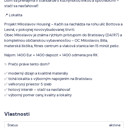
Dom sa prenajíma v štandarde s kuchynskou linkou a spotrebičmi –
stačí sa nasťahovať!
📍 Lokalita
Projekt Miloslavov Housing – Kačín sa nachádza na rohu ulíc Bottova a
Lesná, v pokojnej novovybudovanej štvrti.
Obec Miloslavov je známa rýchlym prístupom do Bratislavy (D4/R7) a
kompletnou občianskou vybavenosťou – OC Miloslavov, Billa,
materská škôlka, fitnes centrum a vlaková stanica len 15 minút pešo.
Nájom: 1400 Eur + 1400 depozit + 1400 odmena pre RK.
✨ Prečo práve tento dom?
✅ moderný dizajn a kvalitné materiály
✅ tichá lokalita s výborným napojením na Bratislavu
✅ veľkorysý priestor 5 izieb
✅ hotový interiér – stačí sa nasťahovať
✅ výborný pomer ceny, kvality a lokality
Vlastnosti
Status:
aktívne