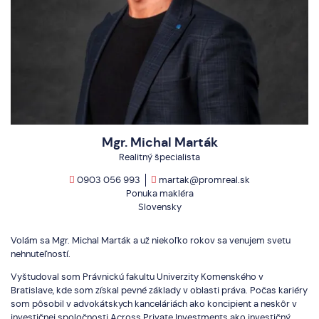
Mgr. Michal Marták
Realitný špecialista
0903 056 993
martak@promreal.sk
Ponuka makléra
Slovensky
Volám sa Mgr. Michal Marták a už niekoľko rokov sa venujem svetu
nehnuteľností.
Vyštudoval som Právnickú fakultu Univerzity Komenského v
Bratislave, kde som získal pevné základy v oblasti práva. Počas kariéry
som pôsobil v advokátskych kanceláriách ako koncipient a neskôr v
investičnej spoločnosti Across Private Investments ako investičný