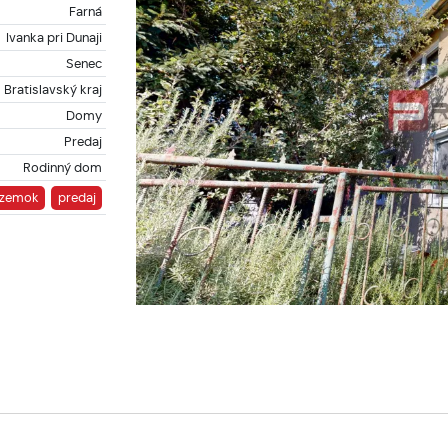
Farná
Ivanka pri Dunaji
Senec
Bratislavský kraj
Domy
Predaj
Rodinný dom
zemok
predaj