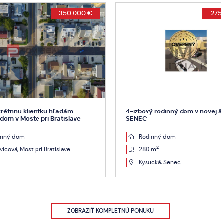
€
275 000 €
3D prehliadka
4-izbový rodinný dom v novej štvrti
Rezervovan
SENEC
domu Čast
Rodinný dom
Rodinn
2
2
280 m
510 m
Kysucká, Senec
centrum
ZOBRAZIŤ KOMPLETNÚ PONUKU