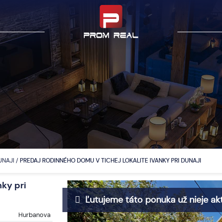
DUNAJI
/
PREDAJ RODINNÉHO DOMU V TICHEJ LOKALITE IVANKY PRI DUNAJI
nky pri
Ľutujeme táto ponuka už nieje akt
Hurbanova