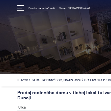
Ponuka nehnuteľnosti
Chcem PREDAŤ/PRENAJAŤ
ÚVOD
/
PREDAJ, RODINNÝ DOM, BRATISLAVSKÝ KRAJ, IVANKA PRI 
Predaj rodinného domu v tichej lokalite Iva
Dunaji
Ulica: