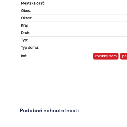
Mestská časť:
Obec:
Okres:
Kraj:
Druh:
Typ:
Typ domu:
Iné:
rodinný dom
po
Podobné nehnuteľnosti