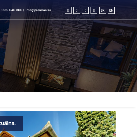
0919 040 800
|
info@promreal.sk
SK
EN
uálna.