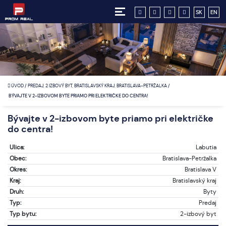
SK
EN
ÚVOD
/
PREDAJ, 2 IZBOVÝ BYT, BRATISLAVSKÝ KRAJ, BRATISLAVA-PETRŽALKA
/
BÝVAJTE V 2-IZBOVOM BYTE PRIAMO PRI ELEKTRIČKE DO CENTRA!
Bývajte v 2-izbovom byte priamo pri električke
do centra!
Ulica:
Labutia
Obec:
Bratislava-Petržalka
Okres:
Bratislava V
Kraj:
Bratislavský kraj
Druh:
Byty
Typ:
Predaj
Typ bytu:
2-izbový byt