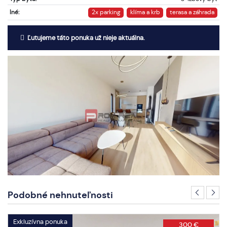
Iné:
2x parking
klíma a krb
terasa a záhrada
Ľutujeme táto ponuka už nieje aktuálna.
Podobné nehnuteľnosti
Exkluzívna ponuka
300 €