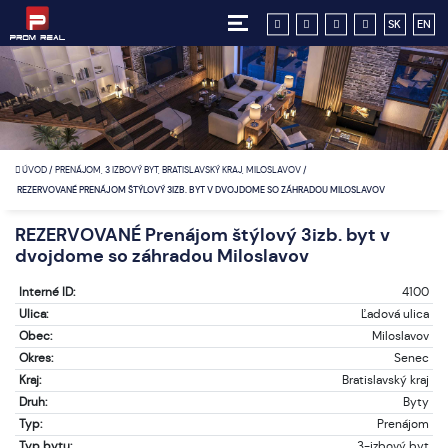
SK
EN
ÚVOD
/
PRENÁJOM, 3 IZBOVÝ BYT, BRATISLAVSKÝ KRAJ, MILOSLAVOV
/
REZERVOVANÉ PRENÁJOM ŠTÝLOVÝ 3IZB. BYT V DVOJDOME SO ZÁHRADOU MILOSLAVOV
REZERVOVANÉ Prenájom štýlový 3izb. byt v
dvojdome so záhradou Miloslavov
Interné ID:
4100
Ulica:
Ľadová ulica
Obec:
Miloslavov
Okres:
Senec
Kraj:
Bratislavský kraj
Druh:
Byty
Typ:
Prenájom
Typ bytu:
3-izbový byt