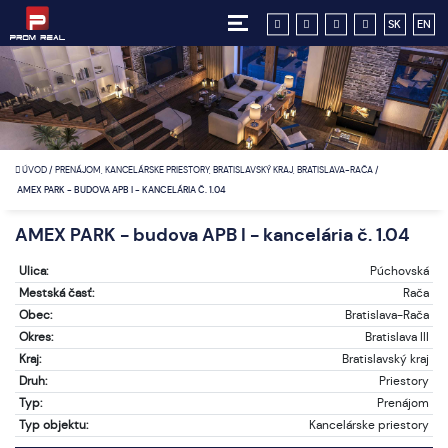
SK
EN
ÚVOD
/
PRENÁJOM, KANCELÁRSKE PRIESTORY, BRATISLAVSKÝ KRAJ, BRATISLAVA-RAČA
/
AMEX PARK - BUDOVA APB I - KANCELÁRIA Č. 1.04
AMEX PARK - budova APB I - kancelária č. 1.04
Ulica:
Púchovská
Mestská časť:
Rača
Obec:
Bratislava-Rača
Okres:
Bratislava III
Kraj:
Bratislavský kraj
Druh:
Priestory
Typ:
Prenájom
Typ objektu:
Kancelárske priestory