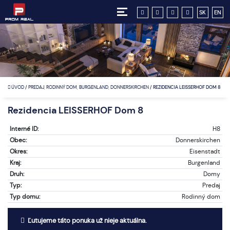
SK
EN
ÚVOD
/
PREDAJ, RODINNÝ DOM, BURGENLAND, DONNERSKIRCHEN
/
REZIDENCIA LEISSERHOF DOM 8
Rezidencia LEISSERHOF Dom 8
Interné ID:
H8
Obec:
Donnerskirchen
Okres:
Eisenstadt
Kraj:
Burgenland
Druh:
Domy
Typ:
Predaj
Typ domu:
Rodinný dom
Ľutujeme táto ponuka už nieje aktuálna.