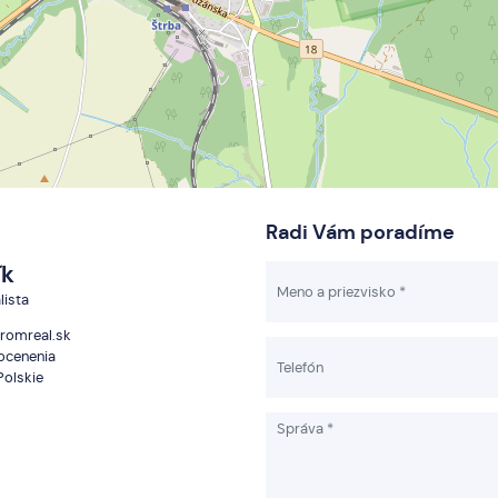
Radi Vám poradíme
ík
lista
romreal.sk
 ocenenia
Polskie