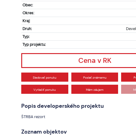
Obec:
Okres:
Kraj:
Druh:
Devel
Typ:
Typ projektu:
Cena v RK
Sledovať ponuku
Poslať známemu
P
Vytlačiť ponuku
Mám záujem
M
Popis developerského projektu
ŠTRBA rezort
Zoznam objektov