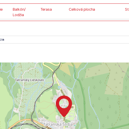
ie
Balkón/
Terasa
Celková plocha
St
Lodžia
cia