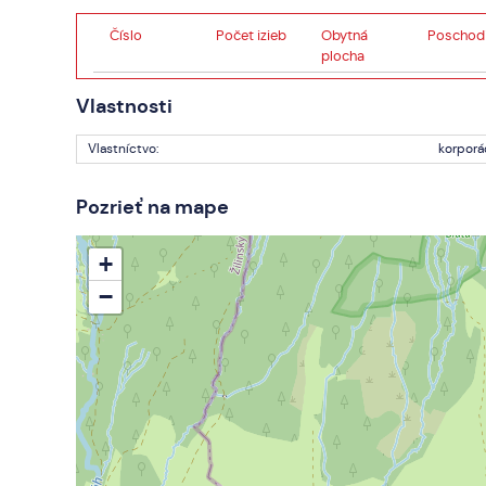
Číslo
Počet izieb
Obytná
Poschod
plocha
Vlastnosti
Vlastníctvo:
korporá
Pozrieť na mape
+
−