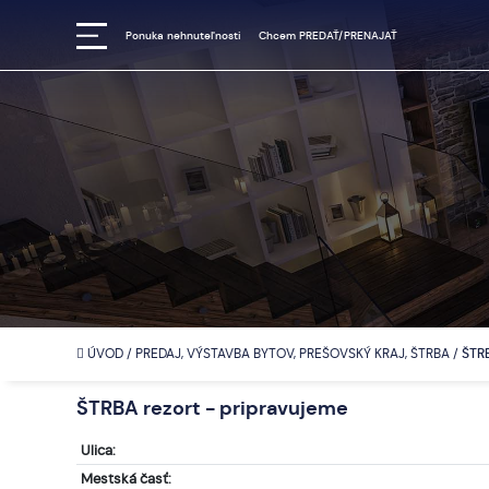
Ponuka nehnuteľnosti
Chcem PREDAŤ/PRENAJAŤ
ÚVOD
/
PREDAJ, VÝSTAVBA BYTOV, PREŠOVSKÝ KRAJ, ŠTRBA
/
ŠTRB
ŠTRBA rezort - pripravujeme
Ulica:
Mestská časť: