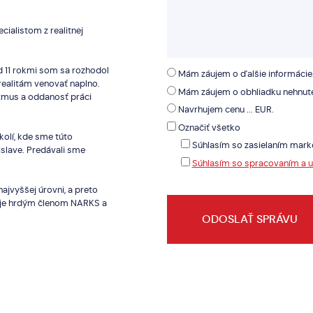
cialistom z realitnej
d 11 rokmi som sa rozhodol
Mám záujem o ďalšie informácie
 realitám venovať naplno.
Mám záujem o obhliadku nehnute
iazmus a oddanosť práci
Navrhujem cenu ... EUR.
Označiť všetko
kolí, kde sme túto
Súhlasím so zasielaním mark
islave. Predávali sme
Súhlasím so spracovaním a 
ajvyššej úrovni, a preto
a je hrdým členom NARKS a