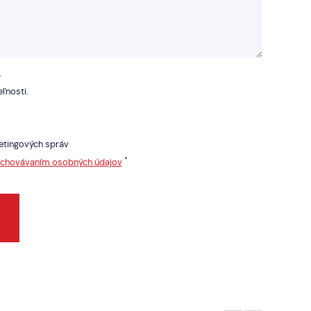
.
ľnosti.
etingových správ
*
uchovávaním osobných údajov