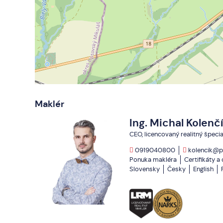
Maklér
Ing. Michal Kolenč
CEO, licencovaný realitný špecia
0919040800
kolencik@p
Ponuka makléra
Certifikáty a
Slovensky
Česky
English