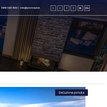
0919 040 800
|
info@promreal.sk
SK
EN
Exkluzívna ponuka