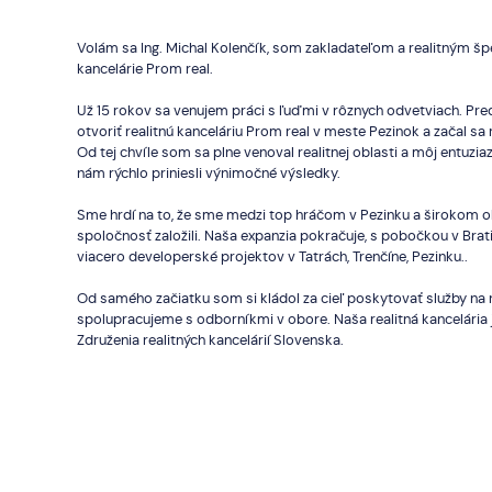
Volám sa Ing. Michal Kolenčík, som zakladateľom a realitným špe
kancelárie Prom real.
Už 15 rokov sa venujem práci s ľuďmi v rôznych odvetviach. Pre
otvoriť realitnú kanceláriu Prom real v meste Pezinok a začal sa
Od tej chvíle som sa plne venoval realitnej oblasti a môj entuz
nám rýchlo priniesli výnimočné výsledky.
Sme hrdí na to, že sme medzi top hráčom v Pezinku a širokom o
spoločnosť založili. Naša expanzia pokračuje, s pobočkou v Brat
viacero developerské projektov v Tatrách, Trenčíne, Pezinku..
Od samého začiatku som si kládol za cieľ poskytovať služby na n
spolupracujeme s odborníkmi v obore. Naša realitná kancelári
Združenia realitných kancelárií Slovenska.