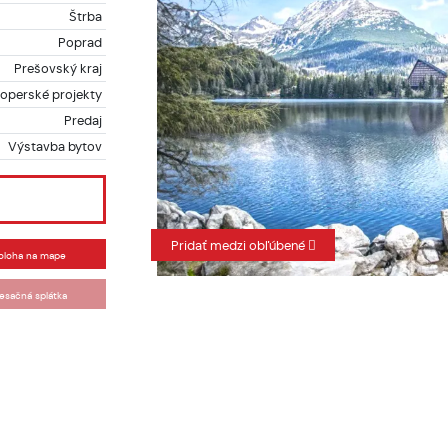
Štrba
Poprad
Prešovský kraj
operské projekty
Predaj
Výstavba bytov
Pridať medzi obľúbené
oloha na mape
esačná splátka