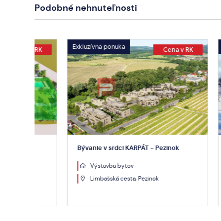
Podobné nehnuteľnosti
Exkluzívna ponuka
Exkluzívn
 RK
Cena v RK
Bývanie v srdci KARPÁT - Pezinok
Apartma
Výstavba bytov
Výs
Limbašská cesta, Pezinok
38 
Pop