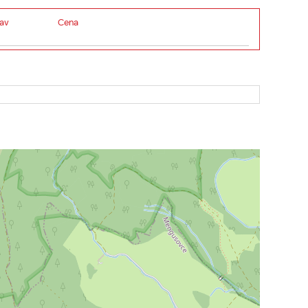
av
Cena