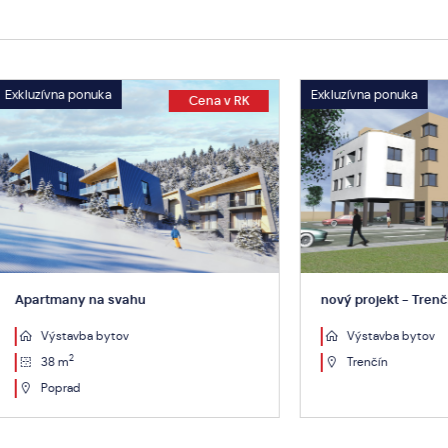
a ponuka
Exkluzívna ponuka
Cena v RK
Ce
ny na svahu
nový projekt - Trenčín
tavba bytov
Výstavba bytov
2
m
Trenčín
rad