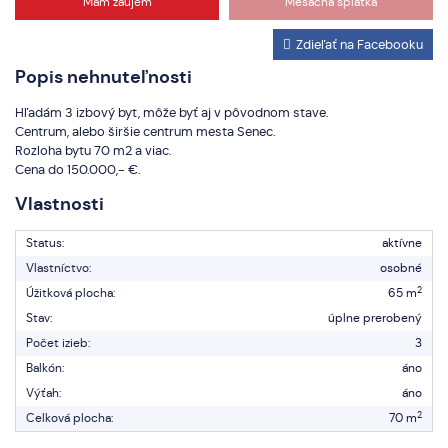
Mám záujem
Mesačná splátka
Zdieľať na Facebooku
Popis nehnuteľnosti
Hľadám 3 izbový byt, môže byť aj v pôvodnom stave.
Centrum, alebo širšie centrum mesta Senec.
Rozloha bytu 70 m2 a viac.
Cena do 150.000,- €.
Vlastnosti
Status:
aktívne
Vlastníctvo:
osobné
2
Úžitková plocha:
65 m
Stav:
úplne prerobený
Počet izieb:
3
Balkón:
áno
Výťah:
áno
2
Celková plocha:
70 m