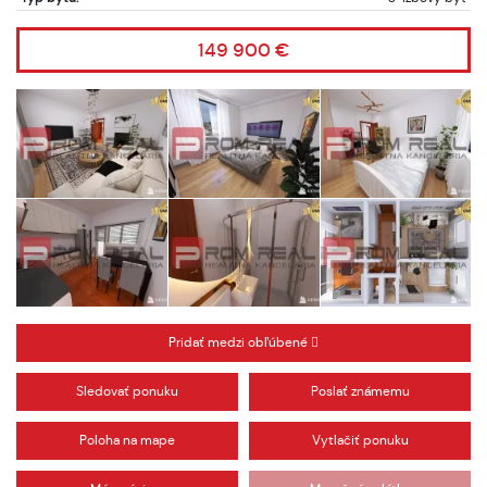
149 900 €
Pridať medzi obľúbené
Sledovať ponuku
Poslať známemu
Poloha na mape
Vytlačiť ponuku