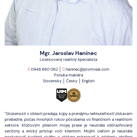
Mgr. Jaroslav Hanínec
Licencovaný realitný špecialista
0948 660 062
haninec@promreal.com
Ponuka makléra
Slovensky
Česky
English
"Skúsenosti v oblasti predaja, kúpy a prenájmu nehnuteľností získavam
priebežne, počas mnohých rokov pôsobenia vo finančnom a realitnom
sektore. Kľúčovým pilierom mojej praxe je neustále zdôrazňovaný
seriózny a etický prístup voči klientom. Mojím cieľom je neustále
poskytovať kvalitné služby a aktívne prispievať k nájdeniu ideálnej