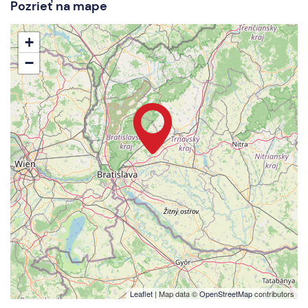
Pozrieť na mape
+
−
Leaflet
| Map data ©
OpenStreetMap
contributors