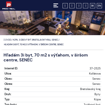
SK
EN
ÚVOD
/
KÚPA, 3 IZBOVÝ BYT, BRATISLAVSKÝ KRAJ, SENEC
/
HĽADÁM 3I BYT, 70 M2 S VÝŤAHOM, V ŠIRŠOM CENTRE, SENEC
Hľadám 3i byt, 70 m2 s výťahom, v širšom
centre, SENEC
Interné ID:
37-2525
Ulica:
Kollárova
Obec:
Senec
Okres:
Senec
Kraj:
Bratislavský kraj
Druh:
Byty
Typ:
Kúpa
Typ bytu:
3-izbový byt