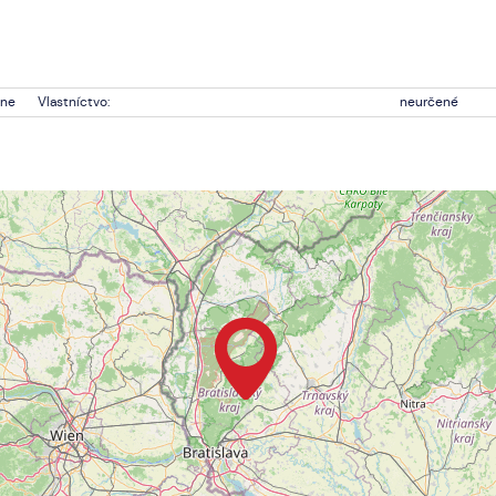
vne
Vlastníctvo:
neurčené