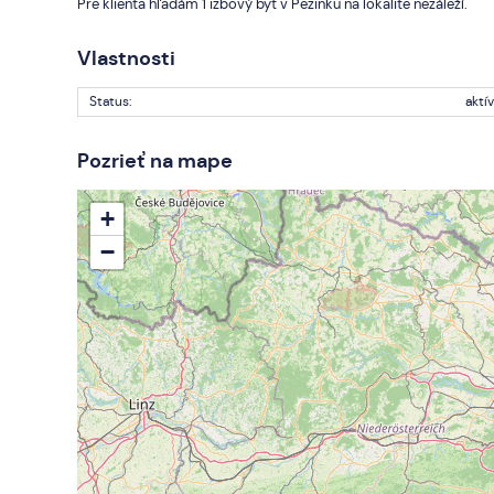
Pre klienta hľadám 1 izbový byt v Pezinku na lokalite nezáleží.
Vlastnosti
Status:
aktí
Pozrieť na mape
+
−