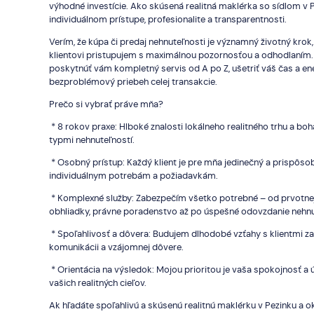
výhodné investície. Ako skúsená realitná maklérka so sídlom v 
individuálnom prístupe, profesionalite a transparentnosti.
Verím, že kúpa či predaj nehnuteľnosti je významný životný kro
klientovi pristupujem s maximálnou pozornosťou a odhodlaním.
poskytnúť vám kompletný servis od A po Z, ušetriť váš čas a ene
bezproblémový priebeh celej transakcie.
Prečo si vybrať práve mňa?
* 8 rokov praxe: Hlboké znalosti lokálneho realitného trhu a bo
typmi nehnuteľností.
* Osobný prístup: Každý klient je pre mňa jedinečný a prispôso
individuálnym potrebám a požiadavkám.
* Komplexné služby: Zabezpečím všetko potrebné – od prvotnej 
obhliadky, právne poradenstvo až po úspešné odovzdanie nehnu
* Spoľahlivosť a dôvera: Budujem dlhodobé vzťahy s klientmi za
komunikácii a vzájomnej dôvere.
* Orientácia na výsledok: Mojou prioritou je vaša spokojnosť a
vašich realitných cieľov.
Ak hľadáte spoľahlivú a skúsenú realitnú maklérku v Pezinku a o