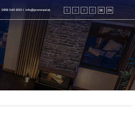
0919 040 800
|
info@promreal.sk
SK
EN