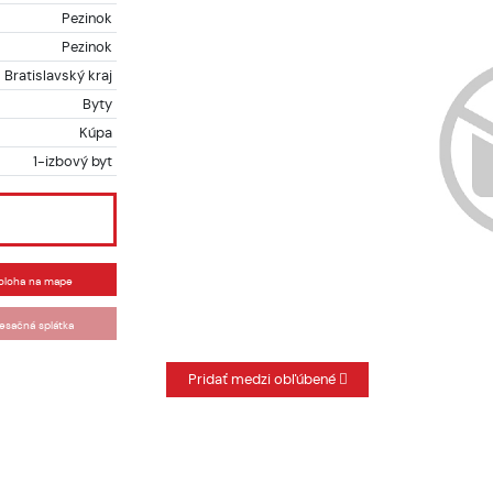
Pezinok
Pezinok
Bratislavský kraj
Byty
Kúpa
1-izbový byt
oloha na mape
esačná splátka
Pridať medzi obľúbené