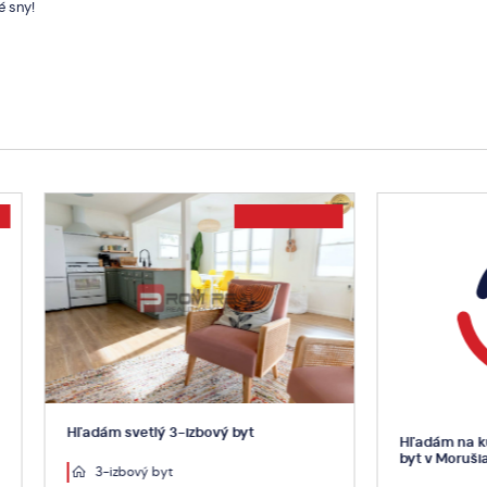
é sny!
svetlý 3-izbový byt
Hľadám na kúpu pre klienta 2 i
byt v Morušiach
bový byt