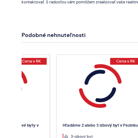
kontaktovať. S radosťou vám pomôžem zrealizovať vaše realitn
Podobné nehnuteľnosti
 RK
Cena v RK
Hľadám 
 v
Hľadáme 2 alebo 3 izbový byt v Pezinku
3-iz
3-izbový byt