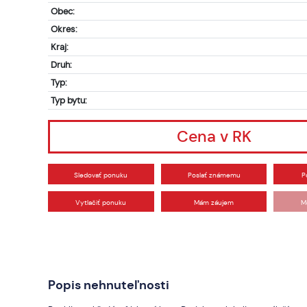
Obec:
Okres:
Kraj:
Druh:
Typ:
Typ bytu:
Cena v RK
Sledovať ponuku
Poslať známemu
P
Vytlačiť ponuku
Mám záujem
M
Popis nehnuteľnosti