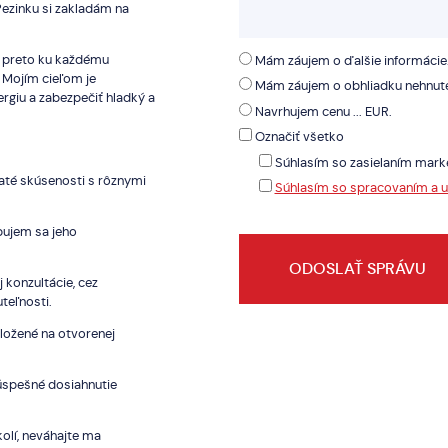
Pezinku si zakladám na
k, preto ku každému
Mám záujem o ďalšie informácie
 Mojím cieľom je
Mám záujem o obhliadku nehnute
rgiu a zabezpečiť hladký a
Navrhujem cenu ... EUR.
Označiť všetko
Súhlasím so zasielaním mark
haté skúsenosti s rôznymi
Súhlasím so spracovaním a 
bujem sa jeho
konzultácie, cez
teľnosti.
ložené na otvorenej
 úspešné dosiahnutie
kolí, neváhajte ma