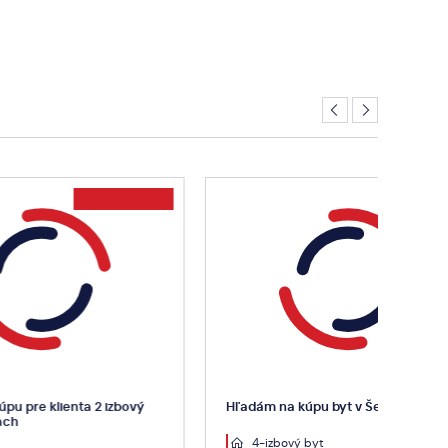
zbový
Hľadám na kúpu byt v Šenkviciach
Hľad
kúp
4-izbový byt