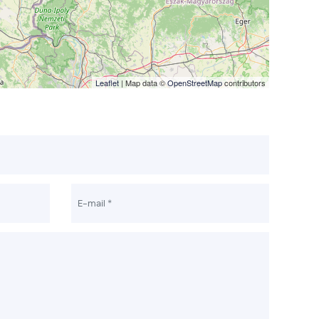
Leaflet
| Map data ©
OpenStreetMap
contributors