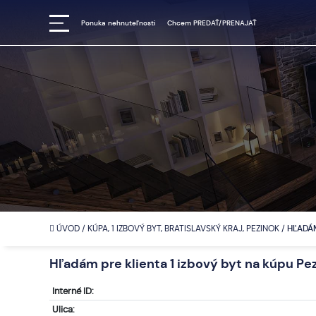
Ponuka nehnuteľnosti
Chcem PREDAŤ/PRENAJAŤ
ÚVOD
/
KÚPA, 1 IZBOVÝ BYT, BRATISLAVSKÝ KRAJ, PEZINOK
/
HĽADÁM
Hľadám pre klienta 1 izbový byt na kúpu Pe
Interné ID:
Ulica: