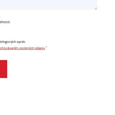
.
ľnosti.
etingových správ
*
uchovávaním osobných údajov