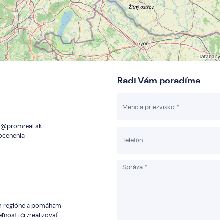
Radi Vám poradíme
@promreal.sk
 ocenenia
om regióne a pomáham
ľnosti či zrealizovať