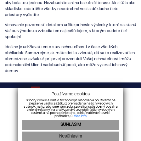
aby bola tou jedinou. Nezabudnite ani na balkón či terasu. Ak slúžia ako
skladisko, odstráňte všetky nepotrebné veci a dôkladne tieto
priestory vyčistite.
Venovanie pozornosti detailom určite prinesie výsledky, ktoré sa stanú
Vašou výhodou a vzbudia ten najlepší dojem, s ktorým budete tiež
spokojní.
Ideálne je udržiavať tento stav nehnuteľnosti v čase všetkých
obhliadok. Samozrejme, ak máte deti a zvieratá, dá sa to realizovať len
obmedzene, avšak už pri prvej prezentácii Vašej nehnuteľnosti môžu
potencionálni klienti nadobudnúť pocit, ako môže vyzerať ich nový
domov.
Váš sprievodca nehnuteľnosťami!
Používame cookies
Súbory cookie a ďalšie technológie sledovania používame na
zlepšenie vášho zážitku z prehliadania našich webových
stránok, na to, aby sme vám zobrazovali prispôsobený obsah a
Cenník služieb
|
Etický kódex
|
Reklamačný poriadok
|
cielené reklamy, na analýzu návštevnosti našich webových
stránok a na pochopenie toho, odkiaľ naši návštevníci
Všeobecné obchodné podmienky
prichádzajú.
Viac info
SÚHLASÍM
Sociálne siete
Nesúhlasím
GDPR
|
Cookies