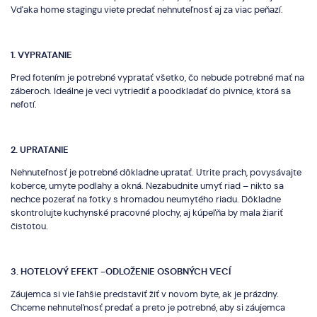
Vďaka home stagingu viete predať nehnuteľnosť aj za viac peňazí.
1. VYPRATANIE
Pred fotením je potrebné vypratať všetko, čo nebude potrebné mať na
záberoch. Ideálne je veci vytriediť a poodkladať do pivnice, ktorá sa
nefotí.
2. UPRATANIE
Nehnuteľnosť je potrebné dôkladne upratať. Utrite prach, povysávajte
koberce, umyte podlahy a okná. Nezabudnite umyť riad – nikto sa
nechce pozerať na fotky s hromadou neumytého riadu. Dôkladne
skontrolujte kuchynské pracovné plochy, aj kúpeľňa by mala žiariť
čistotou.
3. HOTELOVÝ EFEKT -ODLOŽENIE OSOBNÝCH VECÍ
Záujemca si vie ľahšie predstaviť žiť v novom byte, ak je prázdny.
Chceme nehnuteľnosť predať a preto je potrebné, aby si záujemca