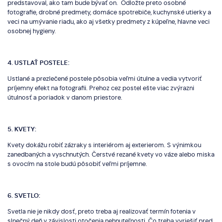
predstavoval, ako tam bude bývať on. Odložte preto osobné
fotografie, drobné predmety, domáce spotrebiče, kuchynské utierky a
veci na umývanie riadu, ako aj všetky predmety z kúpeľne, hlavne veci
osobnej hygieny.
4. USTLAŤ POSTELE:
Ustlané a prezlečené postele pôsobia veľmi útulne a vedia vytvoriť
príjemny efekt na fotografii. Prehoz cez postel ešte viac zvýrazni
útulnosť a poriadok v danom priestore.
5. KVETY:
Kvety dokážu robiť zázraky s interiérom aj exterierom. S výnimkou
zanedbaných a vyschnutých. Čerstvé rezané kvety vo váze alebo miska
s ovocím na stole budú pôsobiť veľmi príjemne.
6. SVETLO:
Svetla nie je nikdy dosť, preto treba aj realizovať termín fotenia v
slnečný deň v závislosti otočenia nehnuteľnosti. Čo treba vyriešiť pred