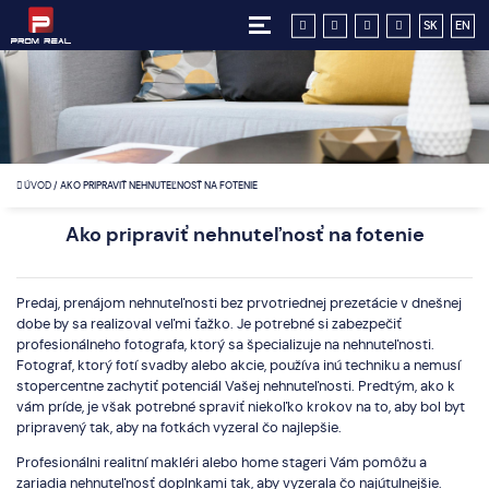
SK
EN
ÚVOD
/
AKO PRIPRAVIŤ NEHNUTEĽNOSŤ NA FOTENIE
Ako pripraviť nehnuteľnosť na fotenie
Predaj, prenájom nehnuteľnosti bez prvotriednej prezetácie v dnešnej
dobe by sa realizoval veľmi ťažko. Je potrebné si zabezpečiť
profesionálneho fotografa, ktorý sa špecializuje na nehnuteľnosti.
Fotograf, ktorý fotí svadby alebo akcie, používa inú techniku a nemusí
stopercentne zachytiť potenciál Vašej nehnuteľnosti. Predtým, ako k
vám príde, je však potrebné spraviť niekoľko krokov na to, aby bol byt
pripravený tak, aby na fotkách vyzeral čo najlepšie.
Profesionálni realitní makléri alebo home stageri Vám pomôžu a
zariadia nehnuteľnosť doplnkami tak, aby vyzerala čo najútulnejšie.