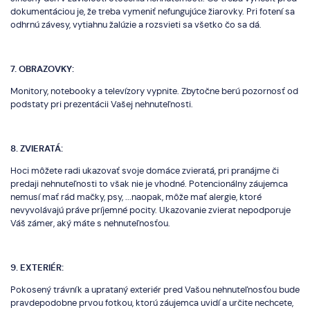
dokumentáciou je, že treba vymeniť nefungujúce žiarovky. Pri fotení sa
odhrnú závesy, vytiahnu žalúzie a rozsvieti sa všetko čo sa dá.
7. OBRAZOVKY:
Monitory, notebooky a televízory vypnite. Zbytočne berú pozornosť od
podstaty pri prezentácii Vašej nehnuteľnosti.
8. ZVIERATÁ:
Hoci môžete radi ukazovať svoje domáce zvieratá, pri pranájme či
predaji nehnuteľnosti to však nie je vhodné. Potencionálny záujemca
nemusí mať rád mačky, psy, ...naopak, môže mať alergie, ktoré
nevyvolávajú práve príjemné pocity. Ukazovanie zvierat nepodporuje
Váš zámer, aký máte s nehnuteľnosťou.
9. EXTERIÉR:
Pokosený trávník a uprataný exteriér pred Vašou nehnuteľnosťou bude
pravdepodobne prvou fotkou, ktorú záujemca uvidí a určite nechcete,