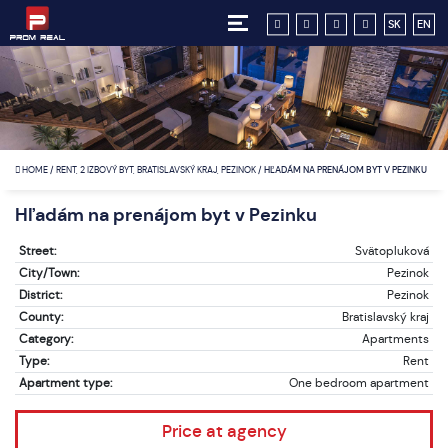
SK
EN
HOME
/
RENT, 2 IZBOVÝ BYT, BRATISLAVSKÝ KRAJ, PEZINOK
/
HĽADÁM NA PRENÁJOM BYT V PEZINKU
Hľadám na prenájom byt v Pezinku
Street:
Svätopluková
City/Town:
Pezinok
District:
Pezinok
County:
Bratislavský kraj
Category:
Apartments
Type:
Rent
Apartment type:
One bedroom apartment
Price at agency