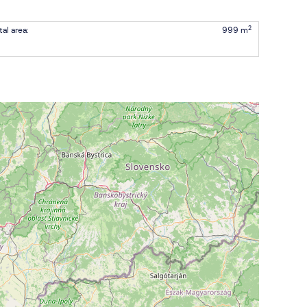
2
tal area:
999 m