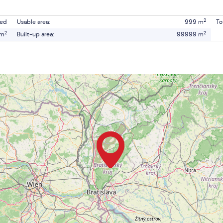
2
led
Usable area:
999 m
To
2
2
 m
Built-up area:
99999 m