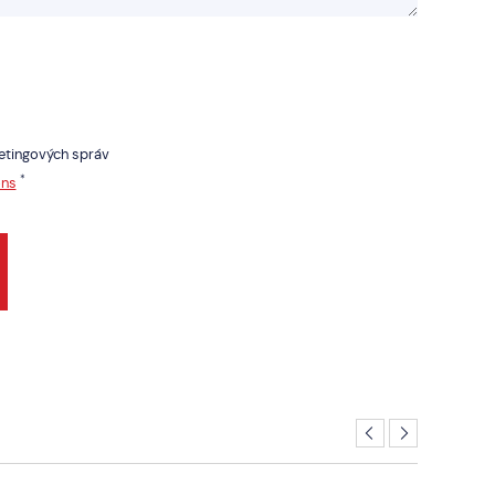
etingových správ
*
ons