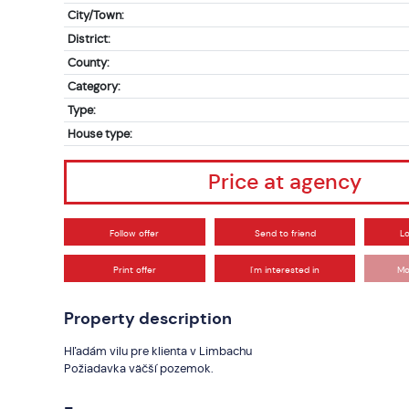
City/Town:
District:
County:
Category:
Type:
House type:
Price at agency
Follow offer
Send to friend
L
Print offer
I'm interested in
Mo
Property description
Hľadám vilu pre klienta v Limbachu
Požiadavka väčší pozemok.