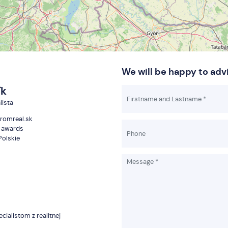
We will be happy to adv
ík
lista
romreal.sk
d awards
Polskie
cialistom z realitnej