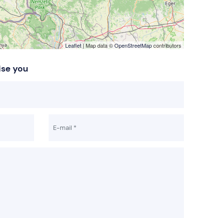
Leaflet
| Map data ©
OpenStreetMap
contributors
ise you