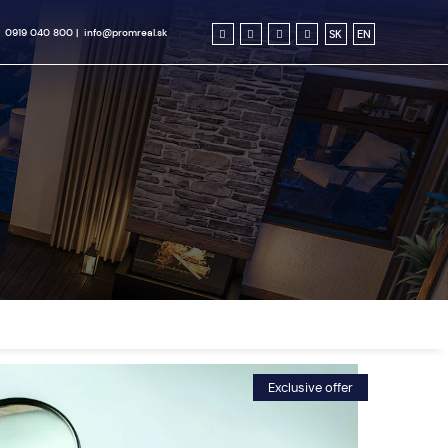
0919 040 800
|
info@promreal.sk
SK
EN
Exclusive offer