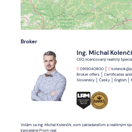
Broker
Ing. Michal Kolenč
CEO, licencovaný realitný špecia
0919040800
kolencik@p
Broker offers
Certificates an
Slovensky
Česky
English
Volám sa Ing. Michal Kolenčík, som zakladateľom a realitným špe
kancelárie Prom real.