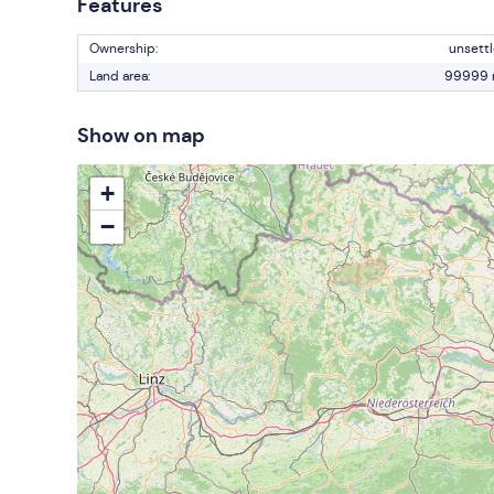
Features
Ownership:
unsett
Land area:
99999
Show on map
+
−