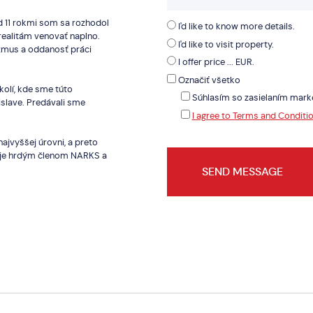
d 11 rokmi som sa rozhodol
I'd like to know more details.
 realitám venovať naplno.
I'd like to visit property.
iazmus a oddanosť práci
I offer price ... EUR.
Označiť všetko
kolí, kde sme túto
Súhlasím so zasielaním mark
islave. Predávali sme
I agree to Terms and Conditi
ajvyššej úrovni, a preto
a je hrdým členom NARKS a