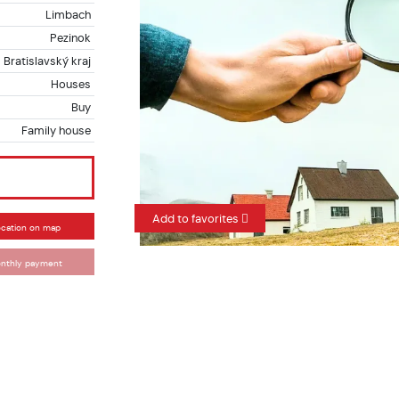
Limbach
Pezinok
Bratislavský kraj
Houses
Buy
Family house
Add to favorites
ocation on map
nthly payment