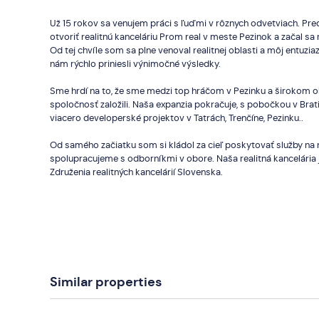
Už 15 rokov sa venujem práci s ľuďmi v rôznych odvetviach. Pre
otvoriť realitnú kanceláriu Prom real v meste Pezinok a začal sa
Od tej chvíle som sa plne venoval realitnej oblasti a môj entuz
nám rýchlo priniesli výnimočné výsledky.
Sme hrdí na to, že sme medzi top hráčom v Pezinku a širokom o
spoločnosť založili. Naša expanzia pokračuje, s pobočkou v Brat
viacero developerské projektov v Tatrách, Trenčíne, Pezinku..
Od samého začiatku som si kládol za cieľ poskytovať služby na n
spolupracujeme s odborníkmi v obore. Naša realitná kancelári
Združenia realitných kancelárií Slovenska.
Similar properties