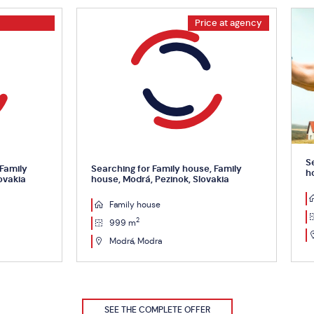
Price at agency
Searching for Family house, Fa
g for Family house, Family
house, Pezinok, Slovakia
odrá, Pezinok, Slovakia
Family house
ly house
2
1 m
2
 m
Viničné
á, Modra
SEE THE COMPLETE OFFER