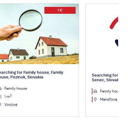
1 €
mily
Searching for Family house, Mandľová,
Sear
Senec, Slovakia
Slov
Family house
Mandľová, Dunajská Lužná